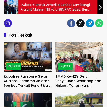
Dubes RI untuk Amerika Serikat Sambangi
Prajurit Marinir TNI AL di RIMPAC 2026, Beri
Semangat dari Daerah Latihan
Pos Terkait
TNI/POLRI
TNI/POLRI
Kapolres Parepare Gelar
TMMD Ke-129 Gelar
Audiensi Bersama Jajaran
Penyuluhan Wasbang dan
Pemkot Terkait Penertiban
Hukum, Tanamkan
PKL
Kesadaran Berbangsa
serta Taat Aturan di
Kampung Sesor