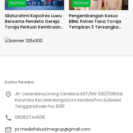
TNI/POLRI
TNI/POLRI
Silaturahmi Kapolres Luwu
Pengembangan Kasus
Bersama Pendeta Gereja
BBM, Polres Tana Toraja
Toraja Perkuat Kemitraan
Tetapkan 3 Tersangka
Kamtibmas
Baru
Kantor Redaksi
Jln. Lasandara,Lorong Cendana II,RT/RW 020/008;Kel
Korumba Kec.Mandonga,Kota Kendari,Prov.Sulawesi
Tenggara,Kode Pos 93111
081253744638
pt.mediafokustimegrup@gmail.com