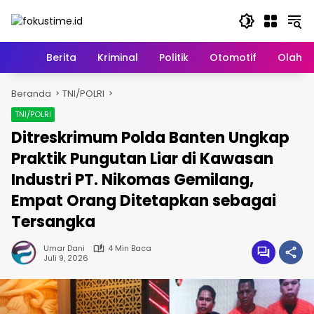
Langsung
ke
konten
Home
Berita
Kriminal
Politik
Otomotif
Olahr
Beranda
TNI/POLRI
TNI/POLRI
Ditreskrimum Polda Banten Ungkap
Praktik Pungutan Liar di Kawasan
Industri PT. Nikomas Gemilang,
Empat Orang Ditetapkan sebagai
Tersangka
Umar Dani
4 Min Baca
Juli 9, 2026