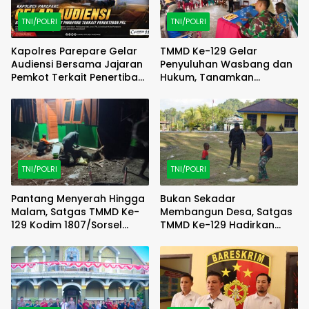
TNI/POLRI
TNI/POLRI
Kapolres Parepare Gelar
TMMD Ke-129 Gelar
Audiensi Bersama Jajaran
Penyuluhan Wasbang dan
Pemkot Terkait Penertiban
Hukum, Tanamkan
PKL
Kesadaran Berbangsa
serta Taat Aturan di
Kampung Sesor
TNI/POLRI
TNI/POLRI
Pantang Menyerah Hingga
Bukan Sekadar
Malam, Satgas TMMD Ke-
Membangun Desa, Satgas
129 Kodim 1807/Sorsel
TMMD Ke-129 Hadirkan
Lembur Finishing Rumah
Keceriaan Bersama Anak-
Type 36 untuk Warga
Anak Kampung Sesor
Kampung Sesor