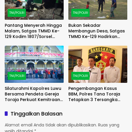
TNI/POLRI
TNI/POLRI
Pantang Menyerah Hingga
Bukan Sekadar
Malam, Satgas TMMD Ke-
Membangun Desa, Satgas
129 Kodim 1807/Sorsel
TMMD Ke-129 Hadirkan
Lembur Finishing Rumah
Keceriaan Bersama Anak-
Type 36 untuk Warga
Anak Kampung Sesor
Kampung Sesor
TNI/POLRI
TNI/POLRI
Silaturahmi Kapolres Luwu
Pengembangan Kasus
Bersama Pendeta Gereja
BBM, Polres Tana Toraja
Toraja Perkuat Kemitraan
Tetapkan 3 Tersangka
Kamtibmas
Baru
Tinggalkan Balasan
Alamat email Anda tidak akan dipublikasikan.
Ruas yang
wajib ditandai
*