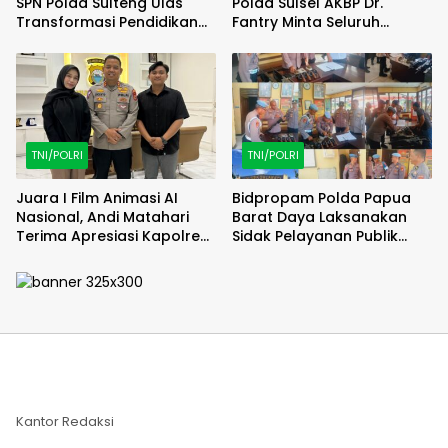
SPN Polda Sulteng Ulas
Polda Sulsel AKBP Dr.
Transformasi Pendidikan
Fantry Minta Seluruh
Polri Melalui Kurikulum OBE
Ruangan Bersih Tanpa Ada
Debu
TNI/POLRI
TNI/POLRI
Juara I Film Animasi AI
Bidpropam Polda Papua
Nasional, Andi Matahari
Barat Daya Laksanakan
Terima Apresiasi Kapolres
Sidak Pelayanan Publik
Bulukumba
jajaran polres kab. sorong
di Polsek Salawati
Kantor Redaksi