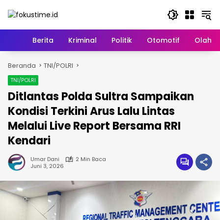
Langsung
ke
konten
Home
Berita
Kriminal
Politik
Otomotif
Olahr
Beranda
TNI/POLRI
TNI/POLRI
Ditlantas Polda Sultra Sampaikan
Kondisi Terkini Arus Lalu Lintas
Melalui Live Report Bersama RRI
Kendari
Umar Dani
2 Min Baca
Juni 3, 2026