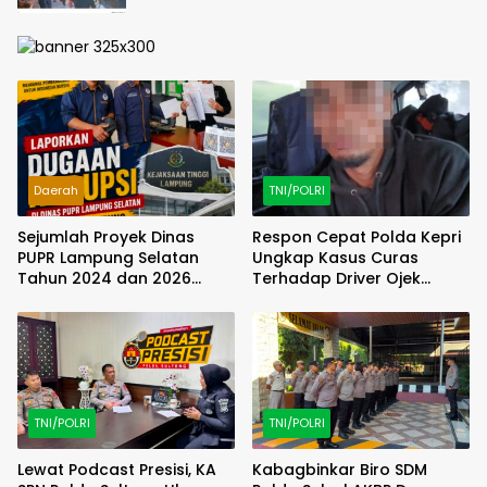
Daerah
TNI/POLRI
Sejumlah Proyek Dinas
Respon Cepat Polda Kepri
PUPR Lampung Selatan
Ungkap Kasus Curas
Tahun 2024 dan 2026
Terhadap Driver Ojek
Dilaporkan DPP KAMPUD Ke
Online Maxim, Pelaku
KEJATI Lampung
Berhasil Diamankan
TNI/POLRI
TNI/POLRI
Lewat Podcast Presisi, KA
Kabagbinkar Biro SDM