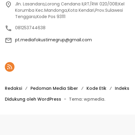
Jln. Lasandara,Lorong Cendana II,RT/RW 020/008;Kel
Korumba Kec.Mandonga,Kota Kendari,Prov.Sulawesi
Tenggara,Kode Pos 93111
081253744638
pt.mediafokustimegrup@gmail.com
Redaksi
Pedoman Media Siber
Kode Etik
Indeks
Didukung oleh WordPress
-
Tema: wpmedia.