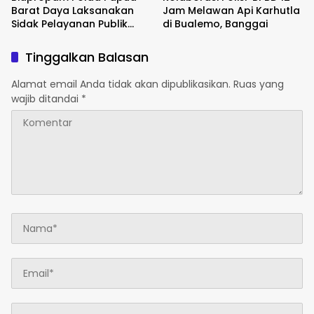
Barat Daya Laksanakan
Jam Melawan Api Karhutla
Sidak Pelayanan Publik
di Bualemo, Banggai
jajaran polres kab. sorong
di Polsek Salawati
Tinggalkan Balasan
Alamat email Anda tidak akan dipublikasikan.
Ruas yang
wajib ditandai
*