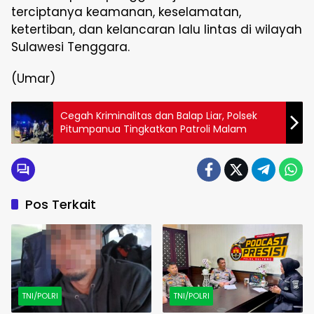
terciptanya keamanan, keselamatan,
ketertiban, dan kelancaran lalu lintas di wilayah
Sulawesi Tenggara.
(Umar)
Cegah Kriminalitas dan Balap Liar, Polsek
Pitumpanua Tingkatkan Patroli Malam
Pos Terkait
TNI/POLRI
TNI/POLRI