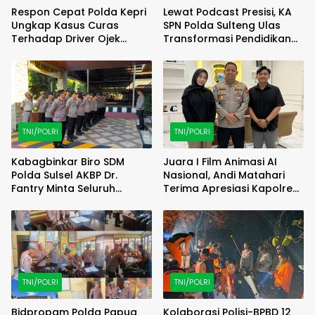
Respon Cepat Polda Kepri
Lewat Podcast Presisi, KA
Ungkap Kasus Curas
SPN Polda Sulteng Ulas
Terhadap Driver Ojek
Transformasi Pendidikan
Online Maxim, Pelaku
Polri Melalui Kurikulum OBE
Berhasil Diamankan
TNI/POLRI
TNI/POLRI
Kabagbinkar Biro SDM
Juara I Film Animasi AI
Polda Sulsel AKBP Dr.
Nasional, Andi Matahari
Fantry Minta Seluruh
Terima Apresiasi Kapolres
Ruangan Bersih Tanpa Ada
Bulukumba
Debu
TNI/POLRI
TNI/POLRI
Bidpropam Polda Papua
Kolaborasi Polisi-BPBD 12