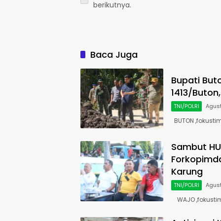
berikutnya.
Baca Juga
Bupati Bu
1413/Buton
TNI/POLRI
Agust
BUTON ,fokustim
Sambut HUT
Forkopimd
Karung
TNI/POLRI
Agust
WAJO ,fokusti