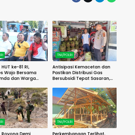
RI
TNI/POLRI
HUT ke-81 RI,
Antisipasi Kemacetan dan
es Wajo Bersama
Pastikan Distribusi Gas
imda dan Warga
Bersubsidi Tepat Sasaran,
kan Lomba Balap
Polsek Majauleng Gelar
Patroli
RI
TNI/POLRI
 Royong Demi
Perkembangan Terlihat,