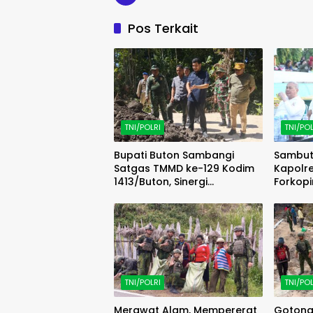
Pos Terkait
TNI/POLRI
TNI/POL
Bupati Buton Sambangi
Sambut 
Satgas TMMD ke-129 Kodim
Kapolr
1413/Buton, Sinergi
Forkop
Pembangunan Kian Menguat
Meriah
Karung
TNI/POLRI
TNI/POL
Merawat Alam, Mempererat
Gotong