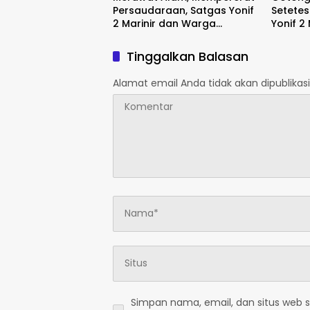
Persaudaraan, Satgas Yonif
Setetes
2 Marinir dan Warga
Yonif 2
Enarotali Wujudkan Paniai
Penamp
Bersih, Indonesia Asri
Masyara
Tinggalkan Balasan
Alamat email Anda tidak akan dipublikasi
Simpan nama, email, dan situs web 