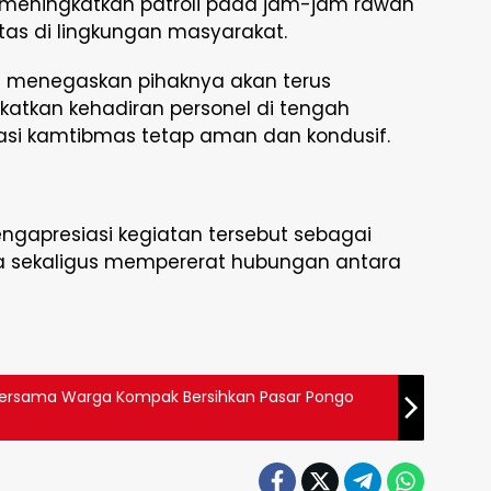
 meningkatkan patroli pada jam-jam rawan
tas di lingkungan masyarakat.
gi menegaskan pihaknya akan terus
atkan kehadiran personel di tengah
asi kamtibmas tetap aman dan kondusif.
ngapresiasi kegiatan tersebut sebagai
a sekaligus mempererat hubungan antara
 Bersama Warga Kompak Bersihkan Pasar Pongo