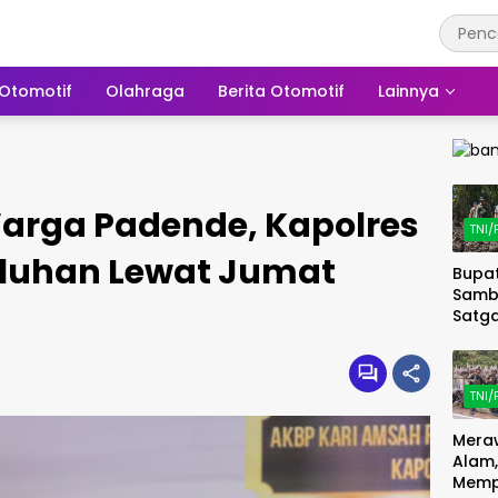
Otomotif
Olahraga
Berita Otomotif
Lainnya
arga Padende, Kapolres
TNI/
eluhan Lewat Jumat
Bupat
Samb
Satg
TMMD
Kodi
1413/
TNI/
Siner
Pemb
Mera
n Kia
Alam,
Meng
Memp