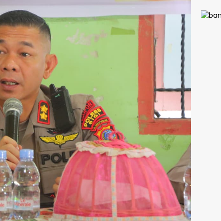
Pers
n, Sa
Yonif
Marin
Warg
Enaro
Wuju
Paniai
Indon
Asri