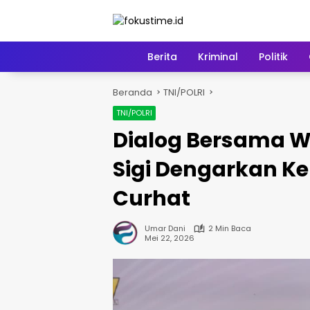
Langsung
ke
konten
Home
Berita
Kriminal
Politik
Beranda
TNI/POLRI
TNI/POLRI
Dialog Bersama W
Sigi Dengarkan K
Curhat
Umar Dani
2 Min Baca
Mei 22, 2026