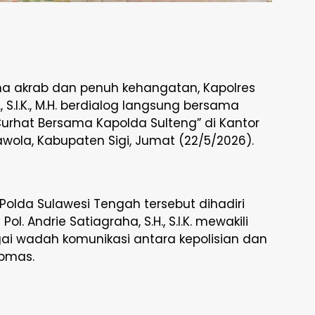
ana akrab dan penuh kehangatan, Kapolres
, S.I.K., M.H. berdialog langsung bersama
rhat Bersama Kapolda Sulteng” di Kantor
la, Kabupaten Sigi, Jumat (22/5/2026).
olda Sulawesi Tengah tersebut dihadiri
. Andrie Satiagraha, S.H., S.I.K. mewakili
ai wadah komunikasi antara kepolisian dan
ibmas.