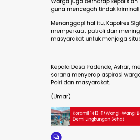
Warga juga berharap kepolisian
guna mencegah tindak kriminali
Menanggapi hal itu, Kapolres Si
memperkuat patroli dan meningk
masyarakat untuk menjaga situ
Kepala Desa Padende, Ashar, me
sarana menyerap aspirasi warg
Polri dan masyarakat.
(Umar)
Koramil 1413-11/Wangi-Wangi
Demi Lingkungan Sehat