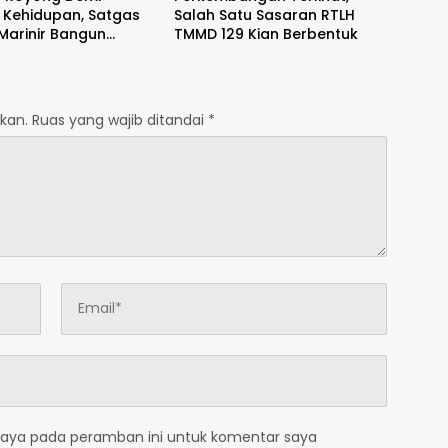
 Kehidupan, Satgas
Salah Satu Sasaran RTLH
 Marinir Bangun
TMMD 129 Kian Berbentuk
ungan Air Bersama
kat Pasir Putih
kan.
Ruas yang wajib ditandai
*
saya pada peramban ini untuk komentar saya