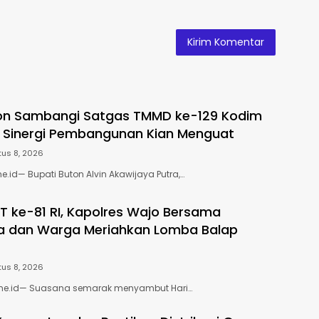
ton Sambangi Satgas TMMD ke-129 Kodim
, Sinergi Pembangunan Kian Menguat
us 8, 2026
e.id— Bupati Buton Alvin Akawijaya Putra,…
 ke-81 RI, Kapolres Wajo Bersama
a dan Warga Meriahkan Lomba Balap
us 8, 2026
me.id— Suasana semarak menyambut Hari…