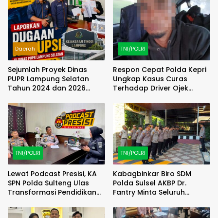
Daerah
TNI/POLRI
Sejumlah Proyek Dinas
Respon Cepat Polda Kepri
PUPR Lampung Selatan
Ungkap Kasus Curas
Tahun 2024 dan 2026
Terhadap Driver Ojek
Dilaporkan DPP KAMPUD Ke
Online Maxim, Pelaku
KEJATI Lampung
Berhasil Diamankan
TNI/POLRI
TNI/POLRI
Lewat Podcast Presisi, KA
Kabagbinkar Biro SDM
SPN Polda Sulteng Ulas
Polda Sulsel AKBP Dr.
Transformasi Pendidikan
Fantry Minta Seluruh
Polri Melalui Kurikulum OBE
Ruangan Bersih Tanpa Ada
Debu