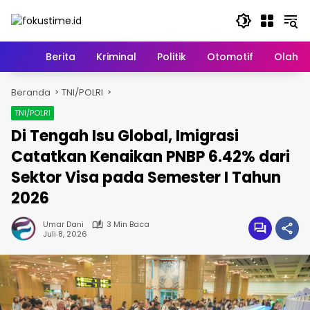
Langsung
ke
konten
Home
Berita
Kriminal
Politik
Otomotif
Olahr
Beranda
TNI/POLRI
TNI/POLRI
Di Tengah Isu Global, Imigrasi
Catatkan Kenaikan PNBP 6.42% dari
Sektor Visa pada Semester I Tahun
2026
Umar Dani
3 Min Baca
Juli 8, 2026