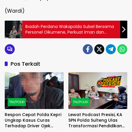
(Wardi)
Ibadah Perdana Wakapolda Sulsel Bersama
Personel Oikumene, Perkuat Iman dan
Kebersamaan
Pos Terkait
TNI/POLRI
TNI/POLRI
Respon Cepat Polda Kepri
Lewat Podcast Presisi, KA
Ungkap Kasus Curas
SPN Polda Sulteng Ulas
Terhadap Driver Ojek
Transformasi Pendidikan
Online Maxim, Pelaku
Polri Melalui Kurikulum OBE