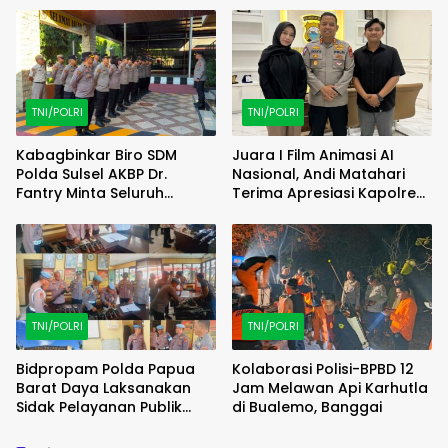
Berhasil Diamankan
TNI/POLRI
TNI/POLRI
Kabagbinkar Biro SDM
Juara I Film Animasi AI
Polda Sulsel AKBP Dr.
Nasional, Andi Matahari
Fantry Minta Seluruh
Terima Apresiasi Kapolres
Ruangan Bersih Tanpa Ada
Bulukumba
Debu
TNI/POLRI
TNI/POLRI
Bidpropam Polda Papua
Kolaborasi Polisi-BPBD 12
Barat Daya Laksanakan
Jam Melawan Api Karhutla
Sidak Pelayanan Publik
di Bualemo, Banggai
jajaran polres kab. sorong
di Polsek Salawati