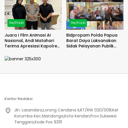
TNI/POLRI
TNI/POLRI
Juara I Film Animasi AI
Bidpropam Polda Papua
Nasional, Andi Matahari
Barat Daya Laksanakan
Terima Apresiasi Kapolres
Sidak Pelayanan Publik
Bulukumba
jajaran polres kab. sorong
di Polsek Salawati
Kantor Redaksi
Jln. Lasandara,Lorong Cendana II,RT/RW 020/008;Kel
Korumba Kec.Mandonga,Kota Kendari,Prov.Sulawesi
Tenggara,Kode Pos 93111