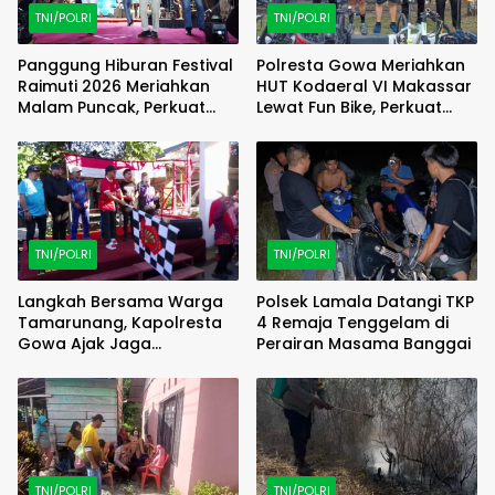
TNI/POLRI
TNI/POLRI
Panggung Hiburan Festival
Polresta Gowa Meriahkan
Raimuti 2026 Meriahkan
HUT Kodaeral VI Makassar
Malam Puncak, Perkuat
Lewat Fun Bike, Perkuat
Kebersamaan TNI dan
Sinergi TNI-Polri
Rakyat
TNI/POLRI
TNI/POLRI
Langkah Bersama Warga
Polsek Lamala Datangi TKP
Tamarunang, Kapolresta
4 Remaja Tenggelam di
Gowa Ajak Jaga
Perairan Masama Banggai
Kamtibmas Jelang HUT RI
ke-81
TNI/POLRI
TNI/POLRI