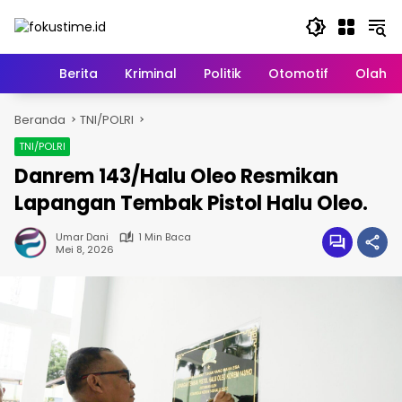
Langsung
ke
konten
Home
Berita
Kriminal
Politik
Otomotif
Olahr
Beranda
TNI/POLRI
TNI/POLRI
Danrem 143/Halu Oleo Resmikan
Lapangan Tembak Pistol Halu Oleo.
Umar Dani
1 Min Baca
Mei 8, 2026