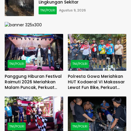
Lingkungan Sekitar
TNI/POLRI
Agustus 9, 2026
TNI/POLRI
TNI/POLRI
Panggung Hiburan Festival
Polresta Gowa Meriahkan
Raimuti 2026 Meriahkan
HUT Kodaeral VI Makassar
Malam Puncak, Perkuat
Lewat Fun Bike, Perkuat
Kebersamaan TNI dan
Sinergi TNI-Polri
Rakyat
TNI/POLRI
TNI/POLRI