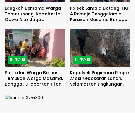
Langkah Bersama Warga
Polsek Lamala Datangi TKP
Tamarunang, Kapolresta
4 Remaja Tenggelam di
Gowa Ajak Jaga
Perairan Masama Banggai
Kamtibmas Jelang HUT RI
ke-81
TNI/POLRI
TNI/POLRI
Polisi dan Warga Berhasil
Kapolsek Pagimana Pimpin
Temukan Warga Masama,
Atasi Kebakaran Lahan,
Banggai, Dilaporkan Hilang
Selamatkan Lingkungan
Selama 2 Hari
Sekitar