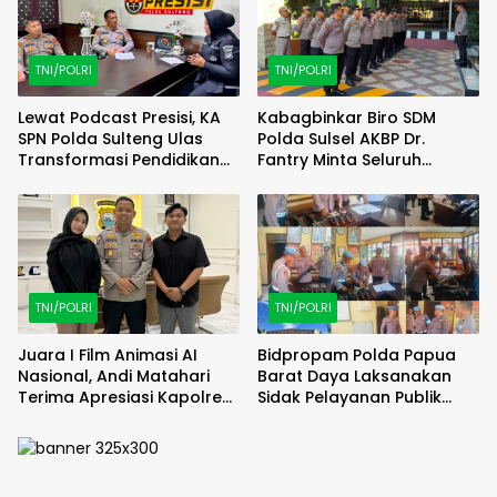
TNI/POLRI
TNI/POLRI
Lewat Podcast Presisi, KA
Kabagbinkar Biro SDM
SPN Polda Sulteng Ulas
Polda Sulsel AKBP Dr.
Transformasi Pendidikan
Fantry Minta Seluruh
Polri Melalui Kurikulum OBE
Ruangan Bersih Tanpa Ada
Debu
TNI/POLRI
TNI/POLRI
Juara I Film Animasi AI
Bidpropam Polda Papua
Nasional, Andi Matahari
Barat Daya Laksanakan
Terima Apresiasi Kapolres
Sidak Pelayanan Publik
Bulukumba
jajaran polres kab. sorong
di Polsek Salawati