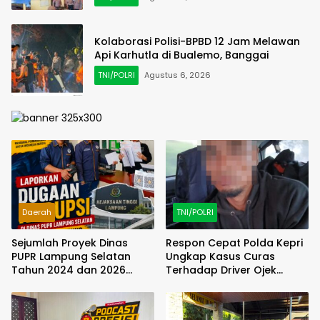
Kolaborasi Polisi-BPBD 12 Jam Melawan
Api Karhutla di Bualemo, Banggai
TNI/POLRI
Agustus 6, 2026
Daerah
TNI/POLRI
Sejumlah Proyek Dinas
Respon Cepat Polda Kepri
PUPR Lampung Selatan
Ungkap Kasus Curas
Tahun 2024 dan 2026
Terhadap Driver Ojek
Dilaporkan DPP KAMPUD Ke
Online Maxim, Pelaku
KEJATI Lampung
Berhasil Diamankan