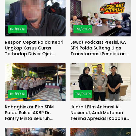
TNI/POLRI
TNI/POLRI
Respon Cepat Polda Kepri
Lewat Podcast Presisi, KA
Ungkap Kasus Curas
SPN Polda Sulteng Ulas
Terhadap Driver Ojek
Transformasi Pendidikan
Online Maxim, Pelaku
Polri Melalui Kurikulum OBE
Berhasil Diamankan
TNI/POLRI
TNI/POLRI
Kabagbinkar Biro SDM
Juara I Film Animasi AI
Polda Sulsel AKBP Dr.
Nasional, Andi Matahari
Fantry Minta Seluruh
Terima Apresiasi Kapolres
Ruangan Bersih Tanpa Ada
Bulukumba
Debu