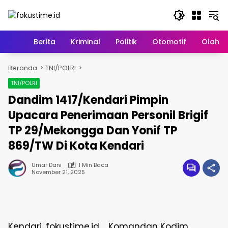
Langsung
ke
konten
Home
Berita
Kriminal
Politik
Otomotif
Olahr
Beranda
TNI/POLRI
TNI/POLRI
Dandim 1417/Kendari Pimpin
Upacara Penerimaan Personil Brigif
TP 29/Mekongga Dan Yonif TP
869/TW Di Kota Kendari
Umar Dani
1 Min Baca
November 21, 2025
Kendari, fokustime.id_ Komandan Kodim