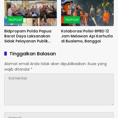
TNI/POLRI
TNI/POLRI
Bidpropam Polda Papua
Kolaborasi Polisi-BPBD 12
Barat Daya Laksanakan
Jam Melawan Api Karhutla
Sidak Pelayanan Publik
di Bualemo, Banggai
jajaran polres kab. sorong
di Polsek Salawati
Tinggalkan Balasan
Alamat email Anda tidak akan dipublikasikan.
Ruas yang
wajib ditandai
*