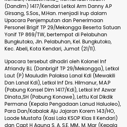
(Dandim) 1417/Kendari Letkol Arm Danny A.P
Girsang, S.Sos., M.Han. menjadi Irup dalam
Upacara Penjemputan dan Penerimaan
Personel Brigif TP 29/Mekongga Beserta Satuan
Yonif TP 869/TW, bertempat di Pelabuhan
Bungkutoko, Jln. Pelabuhan, Kel. Bungkutoko,
Kec. Abeli, Kota Kendari, Jumat (21/11).
Upacara tersebut dihadiri oleh Kolonel Inf
Afriandy B.L (Danbrigif TP 29/Mekongga), Letkol
Laut (P) Mauludin Palaksa Lanal Kdi (Mewakili
Dan Lanal Kdi), Letkol Inf Drs. Hilmanur, M.A.P
(Pabung Konsel Dim 1417/Kdi), Letkol Inf Azwar
Dinata.,SH (Pabung Konawe), Lettu Kal Dikdik
Permana (Kepala Pengadaan Lanud Haluoleo),
Para Dan/Kabalak Aju Jajaran Korem 143/HO,
Laode Mustafa (Kasi Lala KSOP Klas II Kendari)
dan Capt H Agung S. A, S.E. MM., M. Mar (Kepala