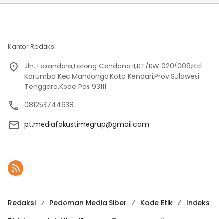
Kantor Redaksi
Jln. Lasandara,Lorong Cendana II,RT/RW 020/008;Kel
Korumba Kec.Mandonga,Kota Kendari,Prov.Sulawesi
Tenggara,Kode Pos 93111
081253744638
pt.mediafokustimegrup@gmail.com
Redaksi
Pedoman Media Siber
Kode Etik
Indeks