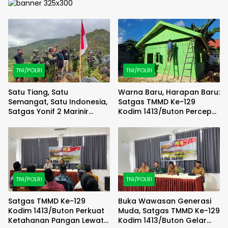
TNI/POLRI
TNI/POLRI
Satu Tiang, Satu
Warna Baru, Harapan Baru:
Semangat, Satu Indonesia,
Satgas TMMD Ke-129
Satgas Yonif 2 Marinir
Kodim 1413/Buton Percepat
Bersama Pemuda Komopa
Penyempurnaan RTLH
Kibarkan Merah Putih
Warga
TNI/POLRI
TNI/POLRI
Satgas TMMD Ke-129
Buka Wawasan Generasi
Kodim 1413/Buton Perkuat
Muda, Satgas TMMD Ke-129
Ketahanan Pangan Lewat
Kodim 1413/Buton Gelar