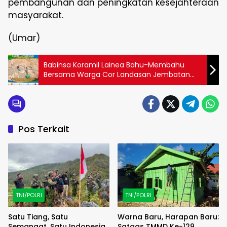
pembangunan dan peningkatan kesejahteraan
masyarakat.
(Umar)
Babinsa Koramil Lainea Bahu-Membahu
Bersama Warga Cor Landasan Jembatan
Desa Lamapau
Pos Terkait
TNI/POLRI
TNI/POLRI
Satu Tiang, Satu
Warna Baru, Harapan Baru:
Semangat, Satu Indonesia,
Satgas TMMD Ke-129