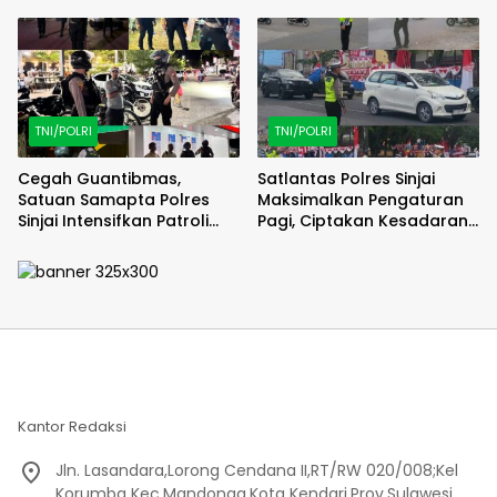
Penyuluhan Pertanian
Penyuluhan Rekrutmen TNI
TNI/POLRI
TNI/POLRI
Cegah Guantibmas,
Satlantas Polres Sinjai
Satuan Samapta Polres
Maksimalkan Pengaturan
Sinjai Intensifkan Patroli
Pagi, Ciptakan Kesadaran
Malam di Wilayah Rawan.
dan Keselamatan
Berkendara.
Kantor Redaksi
Jln. Lasandara,Lorong Cendana II,RT/RW 020/008;Kel
Korumba Kec.Mandonga,Kota Kendari,Prov.Sulawesi