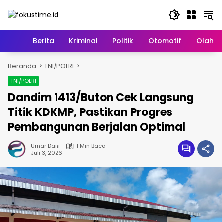
Langsung
ke
konten
Home
Berita
Kriminal
Politik
Otomotif
Olahr
Beranda
TNI/POLRI
TNI/POLRI
Dandim 1413/Buton Cek Langsung
Titik KDKMP, Pastikan Progres
Pembangunan Berjalan Optimal
Umar Dani
1 Min Baca
Juli 3, 2026