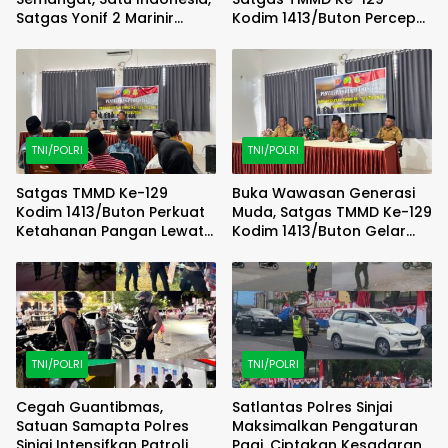
Satgas Yonif 2 Marinir
Kodim 1413/Buton Percepat
Bersama Pemuda Komopa
Penyempurnaan RTLH
Kibarkan Merah Putih
Warga
TNI/POLRI
TNI/POLRI
Satgas TMMD Ke-129
Buka Wawasan Generasi
Kodim 1413/Buton Perkuat
Muda, Satgas TMMD Ke-129
Ketahanan Pangan Lewat
Kodim 1413/Buton Gelar
Penyuluhan Pertanian
Penyuluhan Rekrutmen TNI
TNI/POLRI
TNI/POLRI
Cegah Guantibmas,
Satlantas Polres Sinjai
Satuan Samapta Polres
Maksimalkan Pengaturan
Sinjai Intensifkan Patroli
Pagi, Ciptakan Kesadaran