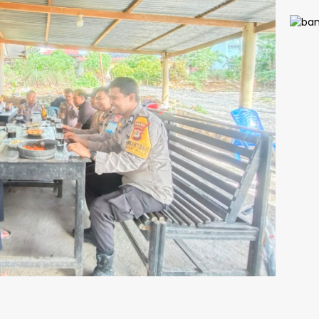
Calo
Paski
Siap
Pengi
Merah
Berka
dan D