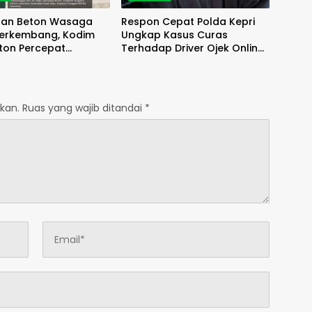
an Beton Wasaga
Respon Cepat Polda Kepri
Berkembang, Kodim
Ungkap Kasus Curas
ton Percepat
Terhadap Driver Ojek Online
an Akses
Maxim, Pelaku Berhasil
Diamankan
kan.
Ruas yang wajib ditandai
*