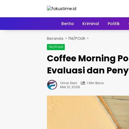
Langsung
ke
konten
Home
Berita
Kriminal
Politik
Beranda
TNI/POLRI
TNI/POLRI
Coffee Morning Po
Evaluasi dan Pe
Umar Dani
1 Min Baca
Mei 21, 2026