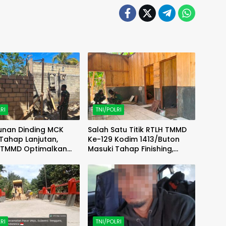
RI
TNI/POLRI
unan Dinding MCK
Salah Satu Titik RTLH TMMD
Tahap Lanjutan,
Ke-129 Kodim 1413/Buton
 TMMD Optimalkan
Masuki Tahap Finishing,
s di Lapangan
Wujud Hunian Layak Kian
Nyata
RI
TNI/POLRI