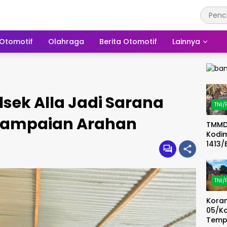
Otomotif
Olahraga
Berita Otomotif
Lainnya
lsek Alla Jadi Sarana
TNI/
nyampaian Arahan
TMMD
Kodi
1413/
Mata
Pemb
n Du
TNI/
Tand
Sumu
Koram
Demi
05/K
Kualit
Tem
Bersi