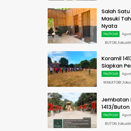
Salah Satu
Masuki Tah
Nyata
TNI/POLRI
Agust
BUTON ,fokustim
Koramil 14
Siapkan Pen
TNI/POLRI
Agust
WAKATOBI ,foku
Jembatan 
1413/Buton
TNI/POLRI
Agust
BUTON ,fokust