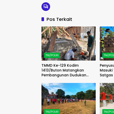
Pos Terkait
TNI/POLRI
TNI/POL
TMMD Ke-129 Kodim
Penyus
1413/Buton Matangkan
Masuki 
Pembangunan Dudukan
Satgas
Tandon Sumur Bor Demi
Progre
Kualitas Air Bersih
TNI/POLRI
TNI/POL