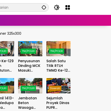
POLRI
TNI/POLRI
TNI/POLRI
 Ke-129
Penyusunan
Salah Satu
m
Dinding MCK
Titik RTLH
Buton
Masuki
TMMD Ke-129
ngkan
Tahap
Kodim
anguna
Lanjutan,
1413/Buton
dukan
Satgas
Masuki
POLRI
TNI/POLRI
Daerah
on
TMMD
Tahap
r Bor
Optimalkan
Finishing,
il 1413-
Jembatan
Sejumlah
Progres di
Wujud
aledupa
Beton
Proyek Dinas
as Air
Lapangan
Hunian Layak
pa
Wasaga
PUPR
h
Kian Nyata