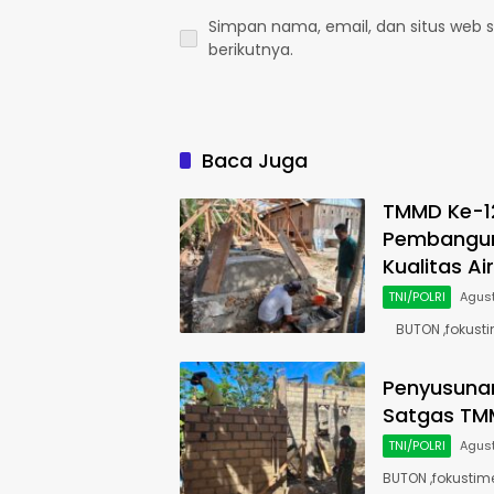
Simpan nama, email, dan situs web 
berikutnya.
Baca Juga
TMMD Ke-1
Pembangun
Kualitas Ai
TNI/POLRI
Agust
BUTON ,fokust
Penyusunan
Satgas TM
TNI/POLRI
Agust
BUTON ,fokustim