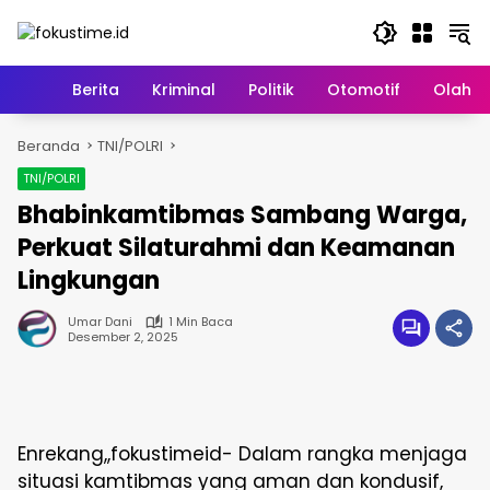
Langsung
ke
konten
Home
Berita
Kriminal
Politik
Otomotif
Olahr
Beranda
TNI/POLRI
TNI/POLRI
Bhabinkamtibmas Sambang Warga,
Perkuat Silaturahmi dan Keamanan
Lingkungan
Umar Dani
1 Min Baca
Desember 2, 2025
Enrekang,,fokustimeid- Dalam rangka menjaga
situasi kamtibmas yang aman dan kondusif,