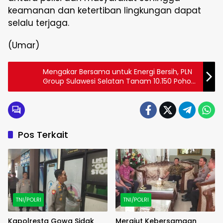
keamanan dan ketertiban lingkungan dapat
selalu terjaga.
(Umar)
Mengakar Bersama untuk Energi Bersih, PLN
Group Sulawesi Selatan Tanam 10.150 Pohon
di Jeneponto
Pos Terkait
TNI/POLRI
TNI/POLRI
Kapolresta Gowa Sidak
Merajut Kebersamaan