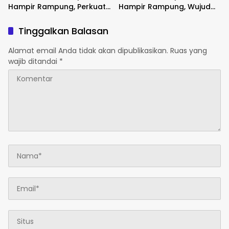
Hampir Rampung, Perkuat
Hampir Rampung, Wujud
Akses dan Tingkatkan
Nyata Kepedulian TNI
Mobilitas Warga Kampung
Tingkatkan Kesejahteraan
Tinggalkan Balasan
Sesor
Warga
Alamat email Anda tidak akan dipublikasikan.
Ruas yang
wajib ditandai
*