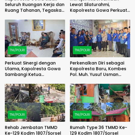
Seluruh Ruangan Kerja dan
Lewat Silaturahmi,
Ruang Tahanan, Tegaskan
Kapolresta Gowa Perkuat
Disiplin Adalah Fondasi
Sinergi dengan Tokoh
Pelayanan Prima
Masyarakat
TNI/POLRI
TNI/POLRI
Perkuat Sinergi dengan
Perkenalkan Diri sebagai
Ulama, Kapolresta Gowa
Kapolresta Baru, Kombes
Sambangi Ketua
Pol. Muh. Yusuf Usman
Tanfidziyah PCNU Gowa
Pererat Silaturahmi
dengan DPC Demokrat
Gowa
TNI/POLRI
TNI/POLRI
Rehab Jembatan TMMD
Rumah Type 36 TMMD Ke-
Ke-129 Kodim 1807/Sorsel
129 Kodim 1807/Sorsel