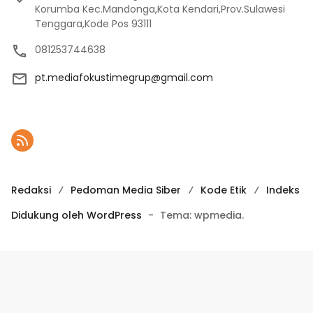
Korumba Kec.Mandonga,Kota Kendari,Prov.Sulawesi
Tenggara,Kode Pos 93111
081253744638
pt.mediafokustimegrup@gmail.com
Redaksi
Pedoman Media Siber
Kode Etik
Indeks
Didukung oleh WordPress
-
Tema: wpmedia.