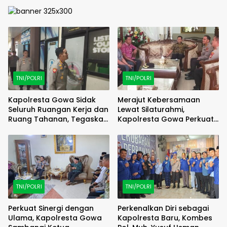
TNI/POLRI
TNI/POLRI
Kapolresta Gowa Sidak
Merajut Kebersamaan
Seluruh Ruangan Kerja dan
Lewat Silaturahmi,
Ruang Tahanan, Tegaskan
Kapolresta Gowa Perkuat
Disiplin Adalah Fondasi
Sinergi dengan Tokoh
Pelayanan Prima
Masyarakat
TNI/POLRI
TNI/POLRI
Perkuat Sinergi dengan
Perkenalkan Diri sebagai
Ulama, Kapolresta Gowa
Kapolresta Baru, Kombes