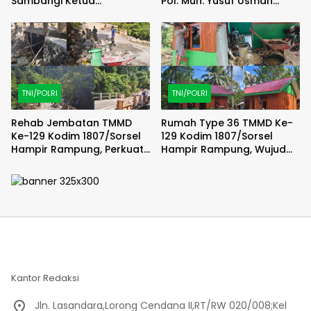
Sambangi Ketua
Pol. Muh. Yusuf Usman
Tanfidziyah PCNU Gowa
Pererat Silaturahmi
dengan DPC Demokrat
Gowa
TNI/POLRI
TNI/POLRI
Rehab Jembatan TMMD
Rumah Type 36 TMMD Ke-
Ke-129 Kodim 1807/Sorsel
129 Kodim 1807/Sorsel
Hampir Rampung, Perkuat
Hampir Rampung, Wujud
Akses dan Tingkatkan
Nyata Kepedulian TNI
Mobilitas Warga Kampung
Tingkatkan Kesejahteraan
Sesor
Warga
Kantor Redaksi
Jln. Lasandara,Lorong Cendana II,RT/RW 020/008;Kel