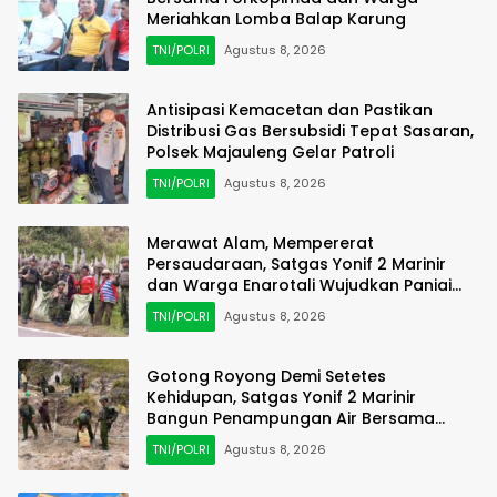
Meriahkan Lomba Balap Karung
TNI/POLRI
Agustus 8, 2026
Antisipasi Kemacetan dan Pastikan
Distribusi Gas Bersubsidi Tepat Sasaran,
Polsek Majauleng Gelar Patroli
TNI/POLRI
Agustus 8, 2026
Merawat Alam, Mempererat
Persaudaraan, Satgas Yonif 2 Marinir
dan Warga Enarotali Wujudkan Paniai
Bersih, Indonesia Asri
TNI/POLRI
Agustus 8, 2026
Gotong Royong Demi Setetes
Kehidupan, Satgas Yonif 2 Marinir
Bangun Penampungan Air Bersama
Masyarakat Pasir Putih
TNI/POLRI
Agustus 8, 2026