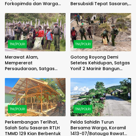
Forkopimda dan Warga
Bersubsidi Tepat Sasaran,
Meriahkan Lomba Balap
Polsek Majauleng Gelar
Karung
Patroli
TNI/POLRI
TNI/POLRI
Merawat Alam,
Gotong Royong Demi
Mempererat
Setetes Kehidupan, Satgas
Persaudaraan, Satgas
Yonif 2 Marinir Bangun
Yonif 2 Marinir dan Warga
Penampungan Air Bersama
Enarotali Wujudkan Paniai
Masyarakat Pasir Putih
Bersih, Indonesia Asri
TNI/POLRI
TNI/POLRI
Perkembangan Terlihat,
Pelda Sahidin Turun
Salah Satu Sasaran RTLH
Bersama Warga, Koramil
TMMD 129 Kian Berbentuk
1413-07/Batauga Rawat