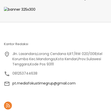
Jalan dan Kepedulian di
Tengah Masyarakat
Kantor Redaksi
Jln. Lasandara,Lorong Cendana II,RT/RW 020/008;Kel
Korumba Kec.Mandonga,Kota Kendari,Prov.Sulawesi
Tenggara,Kode Pos 93111
081253744638
pt.mediafokustimegrup@gmail.com