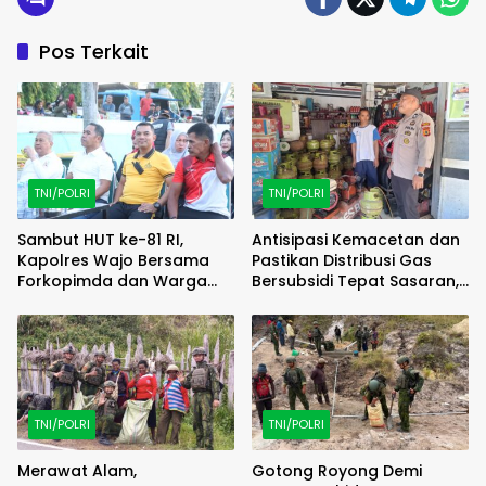
Pos Terkait
TNI/POLRI
TNI/POLRI
Sambut HUT ke-81 RI,
Antisipasi Kemacetan dan
Kapolres Wajo Bersama
Pastikan Distribusi Gas
Forkopimda dan Warga
Bersubsidi Tepat Sasaran,
Meriahkan Lomba Balap
Polsek Majauleng Gelar
Karung
Patroli
TNI/POLRI
TNI/POLRI
Merawat Alam,
Gotong Royong Demi