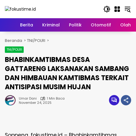
Langsung
ke
konten
Home
Berita
Kriminal
Politik
Otomotif
Olahr
Beranda
TNI/POLRI
TNI/POLRI
BHABINKAMTIBMAS DESA
GATTARENG LAKSANAKAN SAMBANG
DAN HIMBAUAN KAMTIBMAS TERKAIT
ANTISIPASI MUSIM HUJAN
Umar Dani
1 Min Baca
November 24, 2025
Soppeng, fokustime.id – Bhabinkamtibmas