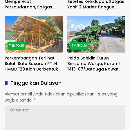
Mempererat
Setetes Kehidupan, Satgas
Persaudaraan, Satgas
Yonif 2 Marinir Bangun
Yonif 2 Marinir dan Warga
Penampungan Air Bersama
Enarotali Wujudkan Paniai
Masyarakat Pasir Putih
Bersih, Indonesia Asri
TNI/POLRI
TNI/POLRI
Perkembangan Terlihat,
Pelda Sahidin Turun
Salah Satu Sasaran RTLH
Bersama Warga, Koramil
TMMD 129 Kian Berbentuk
1413-07/Batauga Rawat
Jalan dan Kepedulian di
Tengah Masyarakat
Tinggalkan Balasan
Alamat email Anda tidak akan dipublikasikan.
Ruas yang
wajib ditandai
*