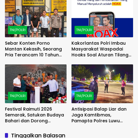
(FAMTRIP) Overland
TNI/POLRI
TNI/POLRI
Sebar Konten Porno
Kakorlantas Polri Imbau
Mantan Kekasih, Seorang
Masyarakat Waspadai
Pria Terancam 10 Tahun
Hoaks Soal Aturan Tilang
Penjara
Baru
TNI/POLRI
TNI/POLRI
Festival Raimuti 2026
Antisipasi Balap Liar dan
Semarak, Satukan Budaya
Jaga Kamtibmas,
Bahari dan Dorong
Pamapta Polres Luwu
Ekonomi Masyarakat
Lakukan Patroli Malam
Tinggalkan Balasan