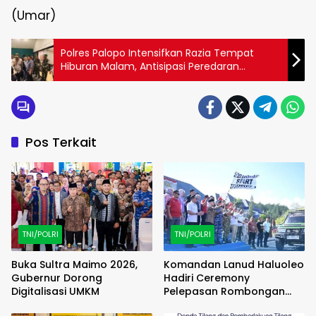
(Umar)
Polres Palopo Intensifkan Razia Tempat
Hiburan Malam, Antisipasi Peredaran
Narkoba
Pos Terkait
TNI/POLRI
TNI/POLRI
Buka Sultra Maimo 2026,
Komandan Lanud Haluoleo
Gubernur Dorong
Hadiri Ceremony
Digitalisasi UMKM
Pelepasan Rombongan
Familiarization Trip