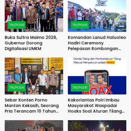
TNI/POLRI
TNI/POLRI
Buka Sultra Maimo 2026,
Komandan Lanud Haluoleo
Gubernur Dorong
Hadiri Ceremony
Digitalisasi UMKM
Pelepasan Rombongan
Familiarization Trip
(FAMTRIP) Overland
TNI/POLRI
TNI/POLRI
Sebar Konten Porno
Kakorlantas Polri Imbau
Mantan Kekasih, Seorang
Masyarakat Waspadai
Pria Terancam 10 Tahun
Hoaks Soal Aturan Tilang
Penjara
Baru