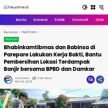
Langsung
ke
konten
Home
Berita
Kriminal
Politik
Otomotif
Olahr
Beranda
TNI/POLRI
TNI/POLRI
Bhabinkamtibmas dan Babinsa di
Parepare Lakukan Kerja Bakti, Bantu
Pembersihan Lokasi Terdampak
Banjir bersama BPBD dan Damkar
Umar Dani
2 Min Baca
Mei 24, 2026