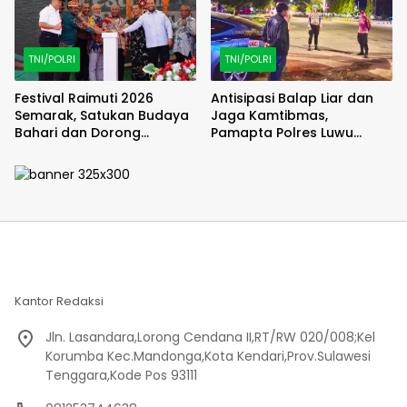
TNI/POLRI
TNI/POLRI
Festival Raimuti 2026
Antisipasi Balap Liar dan
Semarak, Satukan Budaya
Jaga Kamtibmas,
Bahari dan Dorong
Pamapta Polres Luwu
Ekonomi Masyarakat
Lakukan Patroli Malam
Kantor Redaksi
Jln. Lasandara,Lorong Cendana II,RT/RW 020/008;Kel
Korumba Kec.Mandonga,Kota Kendari,Prov.Sulawesi
Tenggara,Kode Pos 93111