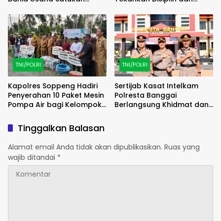
Langkah Jaga Kamtibmas
Pelayanan Humanis
TNI/POLRI
TNI/POLRI
Kapolres Soppeng Hadiri
Sertijab Kasat Intelkam
Penyerahan 10 Paket Mesin
Polresta Banggai
Pompa Air bagi Kelompok
Berlangsung Khidmat dan
Tani
Penuh Keakraban
Tinggalkan Balasan
Alamat email Anda tidak akan dipublikasikan.
Ruas yang
wajib ditandai
*