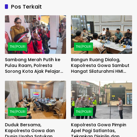
Pos Terkait
TNI/POLRI
TNI/POLRI
Sambang Merah Putih ke
Bangun Ruang Dialog,
Pulau Raam, Polresta
Kapolresta Gowa Sambut
Sorong Kota Ajak Pelajar
Hangat Silaturahmi HMI
Semarakkan HUT RI ke-81
Cagora
TNI/POLRI
TNI/POLRI
Duduk Bersama,
Kapolresta Gowa Pimpin
Kapolresta Gowa dan
Apel Pagi Satlantas,
Dunia Usaha Satukan
Tekankan Disiplin dan