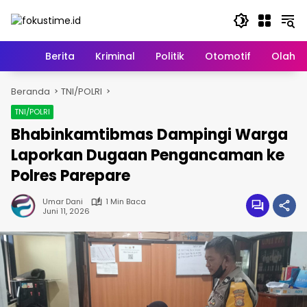
Langsung
ke
konten
Home
Berita
Kriminal
Politik
Otomotif
Olahr
Beranda
TNI/POLRI
TNI/POLRI
Bhabinkamtibmas Dampingi Warga
Laporkan Dugaan Pengancaman ke
Polres Parepare
Umar Dani
1 Min Baca
Juni 11, 2026