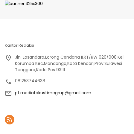
Kantor Redaksi
Jln. Lasandara,Lorong Cendana II,RT/RW 020/008;Kel
Korumba Kec.Mandonga,Kota Kendari,Prov.Sulawesi
Tenggara,Kode Pos 93111
081253744638
pt.mediafokustimegrup@gmail.com