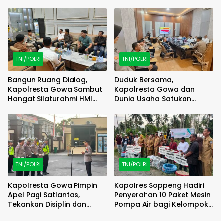
RANGKA MEMERIAHKAN HUT
Semarakkan HUT RI ke-81
RI KE-81
TNI/POLRI
TNI/POLRI
Bangun Ruang Dialog,
Duduk Bersama,
Kapolresta Gowa Sambut
Kapolresta Gowa dan
Hangat Silaturahmi HMI
Dunia Usaha Satukan
Cagora
Langkah Jaga Kamtibmas
TNI/POLRI
TNI/POLRI
Kapolresta Gowa Pimpin
Kapolres Soppeng Hadiri
Apel Pagi Satlantas,
Penyerahan 10 Paket Mesin
Tekankan Disiplin dan
Pompa Air bagi Kelompok
Pelayanan Humanis
Tani