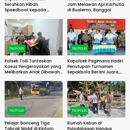
Serahkan Hibah
Jam Melawan Api Karhutla
Speedboat kepada
di Bualemo, Banggai
Kodaeral XIV, Dukung
Ground Breaking
Pelabuhan Babo
TNI/POLRI
TNI/POLRI
Polsek Toili Tuntaskan
Kapolsek Pagimana Hadiri
Kasus Pengeroyokan yang
Penutupan Turnamen
Melibatkan Anak Dibawah
Sepakbola Berani Juara,
Umur
Berlangsung Lancar dan
Kondusif
TNI/POLRI
TNI/POLRI
Pelajar Bonceng Tiga
Rumah Kebun di
Tabrak Mobil di Kintom,
Pulodalagan Hangus