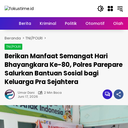
Langsung
ke
konten
Home
Berita
Kriminal
Politik
Otomotif
Olahr
Beranda
TNI/POLRI
TNI/POLRI
Berikan Manfaat Semangat Hari
Bhayangkara Ke-80, Polres Parepare
Salurkan Bantuan Sosial bagi
Keluarga Pra Sejahtera
Umar Dani
2 Min Baca
Juni 17, 2026