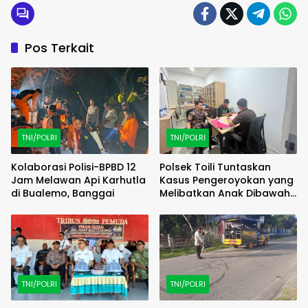
110
Pos Terkait
TNI/POLRI
TNI/POLRI
Kolaborasi Polisi-BPBD 12
Polsek Toili Tuntaskan
Jam Melawan Api Karhutla
Kasus Pengeroyokan yang
di Bualemo, Banggai
Melibatkan Anak Dibawah
Umur
TNI/POLRI
TNI/POLRI