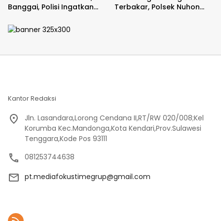
Banggai, Polisi Ingatkan
Terbakar, Polsek Nuhon
Orang Tua
Olah TKP dan Pendataan
Saksi
Kantor Redaksi
Jln. Lasandara,Lorong Cendana II,RT/RW 020/008;Kel
Korumba Kec.Mandonga,Kota Kendari,Prov.Sulawesi
Tenggara,Kode Pos 93111
081253744638
pt.mediafokustimegrup@gmail.com