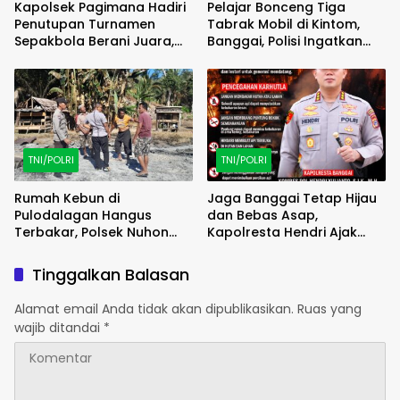
Kapolsek Pagimana Hadiri
Pelajar Bonceng Tiga
Penutupan Turnamen
Tabrak Mobil di Kintom,
Sepakbola Berani Juara,
Banggai, Polisi Ingatkan
Berlangsung Lancar dan
Orang Tua
Kondusif
TNI/POLRI
TNI/POLRI
Rumah Kebun di
Jaga Banggai Tetap Hijau
Pulodalagan Hangus
dan Bebas Asap,
Terbakar, Polsek Nuhon
Kapolresta Hendri Ajak
Olah TKP dan Pendataan
Masyarakat Cegah
Saksi
Karhutla
Tinggalkan Balasan
Alamat email Anda tidak akan dipublikasikan.
Ruas yang
wajib ditandai
*