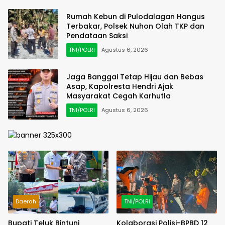
Rumah Kebun di Pulodalagan Hangus
Terbakar, Polsek Nuhon Olah TKP dan
Pendataan Saksi
TNI/POLRI
Agustus 6, 2026
Jaga Banggai Tetap Hijau dan Bebas
Asap, Kapolresta Hendri Ajak
Masyarakat Cegah Karhutla
TNI/POLRI
Agustus 6, 2026
Daerah
TNI/POLRI
Bupati Teluk Bintuni
Kolaborasi Polisi-BPBD 12