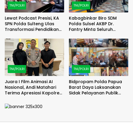
TNI/POLRI
TNI/POLRI
Lewat Podcast Presisi, KA
Kabagbinkar Biro SDM
SPN Polda Sulteng Ulas
Polda Sulsel AKBP Dr.
Transformasi Pendidikan
Fantry Minta Seluruh
Polri Melalui Kurikulum OBE
Ruangan Bersih Tanpa Ada
Debu
TNI/POLRI
TNI/POLRI
Juara I Film Animasi AI
Bidpropam Polda Papua
Nasional, Andi Matahari
Barat Daya Laksanakan
Terima Apresiasi Kapolres
Sidak Pelayanan Publik
Bulukumba
jajaran polres kab. sorong
di Polsek Salawati