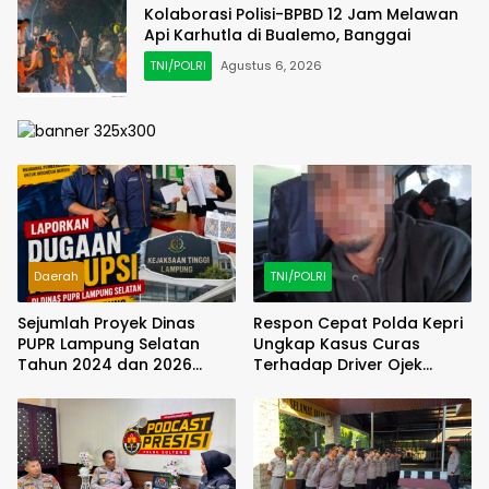
Kolaborasi Polisi-BPBD 12 Jam Melawan
Api Karhutla di Bualemo, Banggai
TNI/POLRI
Agustus 6, 2026
Daerah
TNI/POLRI
Sejumlah Proyek Dinas
Respon Cepat Polda Kepri
PUPR Lampung Selatan
Ungkap Kasus Curas
Tahun 2024 dan 2026
Terhadap Driver Ojek
Dilaporkan DPP KAMPUD Ke
Online Maxim, Pelaku
KEJATI Lampung
Berhasil Diamankan