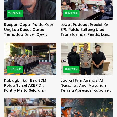
TNI/POLRI
TNI/POLRI
Respon Cepat Polda Kepri
Lewat Podcast Presisi, KA
Ungkap Kasus Curas
SPN Polda Sulteng Ulas
Terhadap Driver Ojek
Transformasi Pendidikan
Online Maxim, Pelaku
Polri Melalui Kurikulum OBE
Berhasil Diamankan
TNI/POLRI
TNI/POLRI
Kabagbinkar Biro SDM
Juara I Film Animasi AI
Polda Sulsel AKBP Dr.
Nasional, Andi Matahari
Fantry Minta Seluruh
Terima Apresiasi Kapolres
Ruangan Bersih Tanpa Ada
Bulukumba
Debu