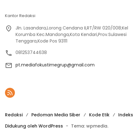
Kantor Redaksi
Jln. Lasandara,Lorong Cendana II,RT/RW 020/008;Kel
Korumba Kec.Mandonga,Kota Kendari,Prov.Sulawesi
Tenggara,Kode Pos 93111
081253744638
pt.mediafokustimegrup@gmail.com
Redaksi
Pedoman Media Siber
Kode Etik
Indeks
Didukung oleh WordPress
-
Tema: wpmedia.