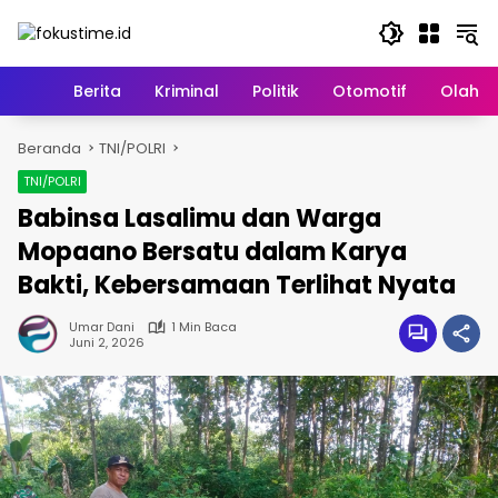
Langsung
ke
konten
Home
Berita
Kriminal
Politik
Otomotif
Olahr
Beranda
TNI/POLRI
TNI/POLRI
Babinsa Lasalimu dan Warga
Mopaano Bersatu dalam Karya
Bakti, Kebersamaan Terlihat Nyata
Umar Dani
1 Min Baca
Juni 2, 2026