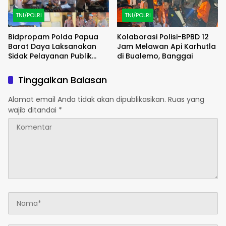
TNI/POLRI
TNI/POLRI
Bidpropam Polda Papua
Kolaborasi Polisi-BPBD 12
Barat Daya Laksanakan
Jam Melawan Api Karhutla
Sidak Pelayanan Publik
di Bualemo, Banggai
jajaran polres kab. sorong
di Polsek Salawati
Tinggalkan Balasan
Alamat email Anda tidak akan dipublikasikan.
Ruas yang
wajib ditandai
*