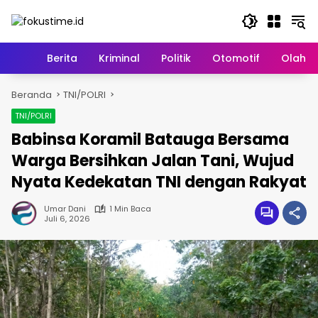
Langsung
ke
konten
Home
Berita
Kriminal
Politik
Otomotif
Olahr
Beranda
TNI/POLRI
TNI/POLRI
Babinsa Koramil Batauga Bersama
Warga Bersihkan Jalan Tani, Wujud
Nyata Kedekatan TNI dengan Rakyat
Umar Dani
1 Min Baca
Juli 6, 2026