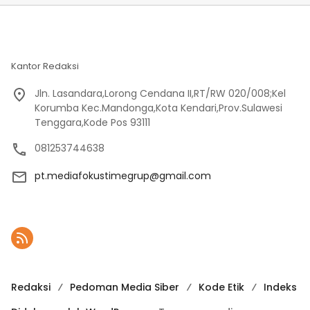
Kantor Redaksi
Jln. Lasandara,Lorong Cendana II,RT/RW 020/008;Kel
Korumba Kec.Mandonga,Kota Kendari,Prov.Sulawesi
Tenggara,Kode Pos 93111
081253744638
pt.mediafokustimegrup@gmail.com
Redaksi
Pedoman Media Siber
Kode Etik
Indeks