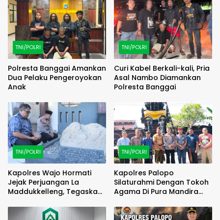
TNI/POLRI
TNI/POLRI
Polresta Banggai Amankan
Curi Kabel Berkali-kali, Pria
Dua Pelaku Pengeroyokan
Asal Nambo Diamankan
Anak
Polresta Banggai
TNI/POLRI
TNI/POLRI
Kapolres Wajo Hormati
Kapolres Palopo
Jejak Perjuangan La
Silaturahmi Dengan Tokoh
Maddukkelleng, Tegaskan
Agama Di Pura Mandira
Pengabdian Humanis untuk
Taman Sari, Perkuat Sinergi
Masyarakat Wajo
Jaga Kamtibmas