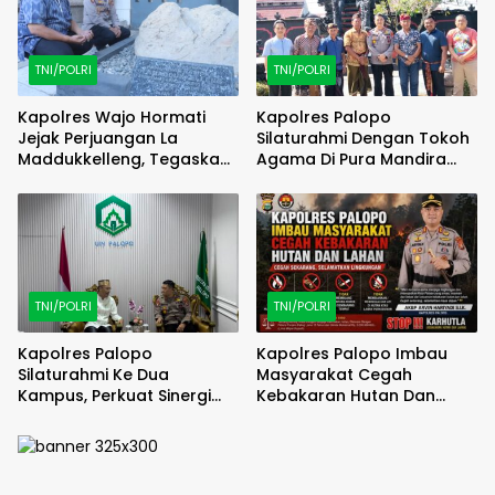
TNI/POLRI
TNI/POLRI
Kapolres Wajo Hormati
Kapolres Palopo
Jejak Perjuangan La
Silaturahmi Dengan Tokoh
Maddukkelleng, Tegaskan
Agama Di Pura Mandira
Pengabdian Humanis untuk
Taman Sari, Perkuat Sinergi
Masyarakat Wajo
Jaga Kamtibmas
TNI/POLRI
TNI/POLRI
Kapolres Palopo
Kapolres Palopo Imbau
Silaturahmi Ke Dua
Masyarakat Cegah
Kampus, Perkuat Sinergi
Kebakaran Hutan Dan
Dengan Perguruan Tinggi
Lahan