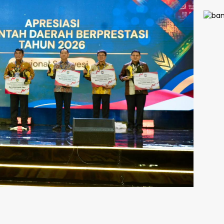
Calo
Paski
Siap
Pengi
Merah
Berka
dan D