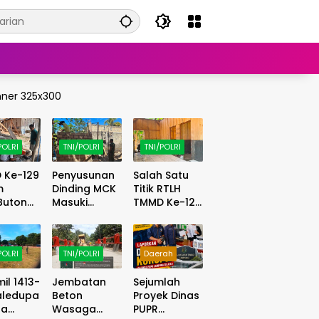
POLRI
TNI/POLRI
TNI/POLRI
 Ke-129
Penyusunan
Salah Satu
m
Dinding MCK
Titik RTLH
Buton
Masuki
TMMD Ke-129
ngkan
Tahap
Kodim
anguna
Lanjutan,
1413/Buton
dukan
Satgas
Masuki
POLRI
TNI/POLRI
Daerah
on
TMMD
Tahap
r Bor
Optimalkan
Finishing,
il 1413-
Jembatan
Sejumlah
Progres di
Wujud
aledupa
Beton
Proyek Dinas
as Air
Lapangan
Hunian Layak
pa
Wasaga
PUPR
h
Kian Nyata