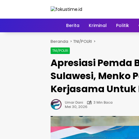
Langsung
ke
konten
Home
Berita
Kriminal
Politik
Beranda
TNI/POLRI
TNI/POLRI
Apresiasi Pemda B
Sulawesi, Menko 
Kerjasama Untuk 
Umar Dani
3 Min Baca
Mei 30, 2026