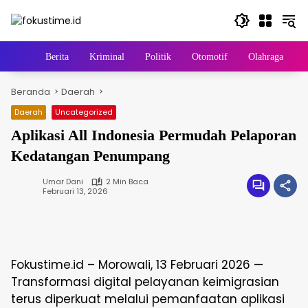
Langsung
ke
konten
Home
Berita
Kriminal
Politik
Otomotif
Olahraga
B
Beranda
Daerah
Daerah
Uncategorized
Aplikasi All Indonesia Permudah Pelaporan
Kedatangan Penumpang
Umar Dani
2 Min Baca
Februari 13, 2026
Fokustime.id – Morowali, 13 Februari 2026 —
Transformasi digital pelayanan keimigrasian
terus diperkuat melalui pemanfaatan aplikasi