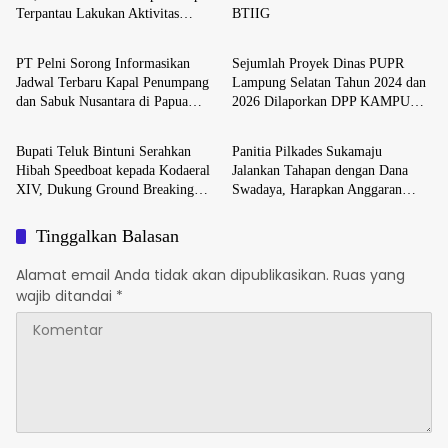
Terpantau Lakukan Aktivitas
BTIIG
Daerah
Daerah
Pengangsuan Solar Subsidi di
SPBU Jenarsari Kendal
PT Pelni Sorong Informasikan
Sejumlah Proyek Dinas PUPR
Jadwal Terbaru Kapal Penumpang
Lampung Selatan Tahun 2024 dan
dan Sabuk Nusantara di Papua
2026 Dilaporkan DPP KAMPUD
Daerah
Daerah
Barat Daya
Ke KEJATI Lampung
Bupati Teluk Bintuni Serahkan
Panitia Pilkades Sukamaju
Hibah Speedboat kepada Kodaeral
Jalankan Tahapan dengan Dana
XIV, Dukung Ground Breaking
Swadaya, Harapkan Anggaran
Pelabuhan Babo
Segera Dicairkan
Tinggalkan Balasan
Alamat email Anda tidak akan dipublikasikan.
Ruas yang
wajib ditandai
*