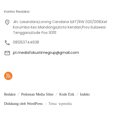
Kantor Redaksi
Jln. Lasandara,Lorong Cendana II,RT/RW 020/008;Kel
Korumba Kec.Mandonga,Kota Kendari,Prov.Sulawesi
Tenggara,Kode Pos 93111
081253744638
pt.mediafokustimegrup@gmail.com
Redaksi
Pedoman Media Siber
Kode Etik
Indeks
Didukung oleh WordPress
-
Tema: wpmedia.