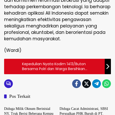
dari komitmen reformasi birokrasi yang adaptif
terhadap perkembangan teknologi. Ia berharap
kehadiran aplikasi All Indonesia dapat semakin
meningkatkan efektivitas pengawasan
sekaligus menghadirkan pelayanan yang
profesional, akuntabel, dan berorientasi pada
kemudahan masyarakat.
(Wardi)
Kepedulian Nyata Kodim 1413/Buton
Bersama Polri dan Warga Bersihkan
Lingkungan Keraton Buton
Pos Terkait
Daerah
Daerah
Diduga Milik Oknum Berinisial
Diduga Cacat Administrasi, SBSI
NY, Truk Berisi Beberapa Kempu
Persoalkan PHK Buruh di PT.