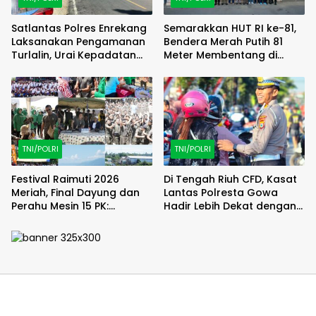
Satlantas Polres Enrekang
Semarakkan HUT RI ke-81,
Laksanakan Pengamanan
Bendera Merah Putih 81
Turlalin, Urai Kepadatan
Meter Membentang di
Arus di Depan SPBU Kota
Poso
Enrekang
TNI/POLRI
TNI/POLRI
Festival Raimuti 2026
Di Tengah Riuh CFD, Kasat
Meriah, Final Dayung dan
Lantas Polresta Gowa
Perahu Mesin 15 PK:
Hadir Lebih Dekat dengan
Satukan Semangat dan
Masyarakat
Kebersamaan