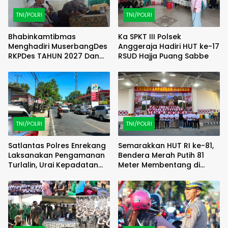
TNI/POLRI
TNI/POLRI
Bhabinkamtibmas
Ka SPKT III Polsek
Menghadiri MuserbangDes
Anggeraja Hadiri HUT ke-17
RKPDes TAHUN 2027 Dan
RSUD Hajja Puang Sabbe
DU RKPDes T.A 2028 Desa
Puncak Harapan
TNI/POLRI
TNI/POLRI
Satlantas Polres Enrekang
Semarakkan HUT RI ke-81,
Laksanakan Pengamanan
Bendera Merah Putih 81
Turlalin, Urai Kepadatan
Meter Membentang di
Arus di Depan SPBU Kota
Poso
Enrekang