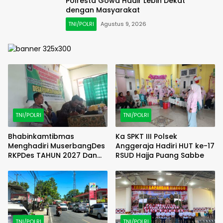
Polresta Gowa Hadir Lebih Dekat
dengan Masyarakat
TNI/POLRI
Agustus 9, 2026
TNI/POLRI
TNI/POLRI
Bhabinkamtibmas
Ka SPKT III Polsek
Menghadiri MuserbangDes
Anggeraja Hadiri HUT ke-17
RKPDes TAHUN 2027 Dan
RSUD Hajja Puang Sabbe
DU RKPDes T.A 2028 Desa
Puncak Harapan
TNI/POLRI
TNI/POLRI