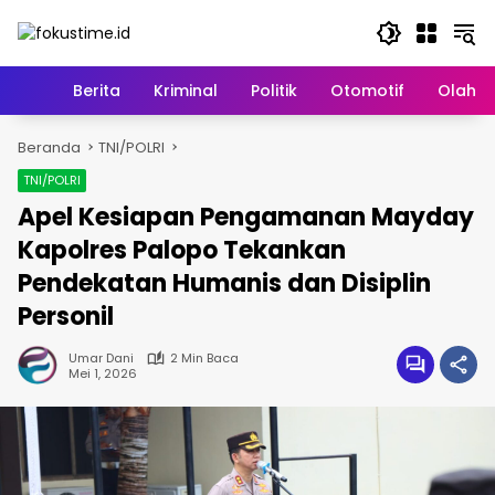
Langsung
ke
konten
Home
Berita
Kriminal
Politik
Otomotif
Olahr
Beranda
TNI/POLRI
TNI/POLRI
Apel Kesiapan Pengamanan Mayday
Kapolres Palopo Tekankan
Pendekatan Humanis dan Disiplin
Personil
Umar Dani
2 Min Baca
Mei 1, 2026