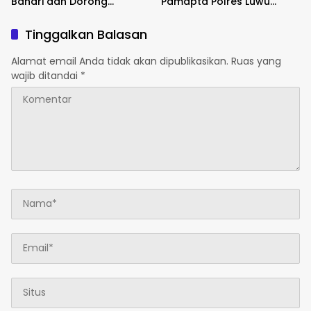
Bahari dan Dorong
Pamapta Polres Luwu
Ekonomi Masyarakat
Lakukan Patroli Malam
Tinggalkan Balasan
Alamat email Anda tidak akan dipublikasikan.
Ruas yang
wajib ditandai
*