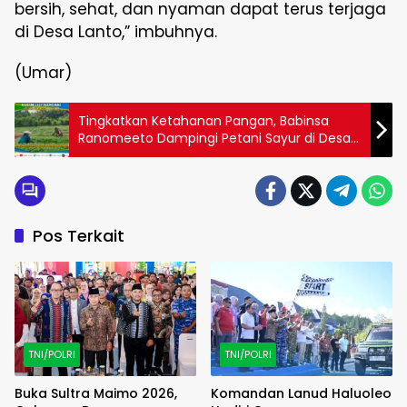
bersih, sehat, dan nyaman dapat terus terjaga
di Desa Lanto,” imbuhnya.
(Umar)
Tingkatkan Ketahanan Pangan, Babinsa
Ranomeeto Dampingi Petani Sayur di Desa
Mata Wolasi
Pos Terkait
TNI/POLRI
TNI/POLRI
Buka Sultra Maimo 2026,
Komandan Lanud Haluoleo