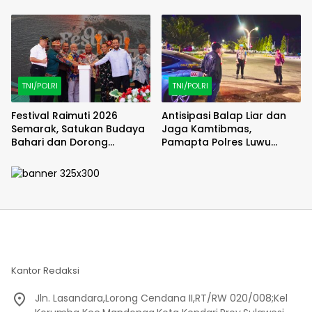
Penjara
Baru
TNI/POLRI
TNI/POLRI
Festival Raimuti 2026
Antisipasi Balap Liar dan
Semarak, Satukan Budaya
Jaga Kamtibmas,
Bahari dan Dorong
Pamapta Polres Luwu
Ekonomi Masyarakat
Lakukan Patroli Malam
Kantor Redaksi
Jln. Lasandara,Lorong Cendana II,RT/RW 020/008;Kel