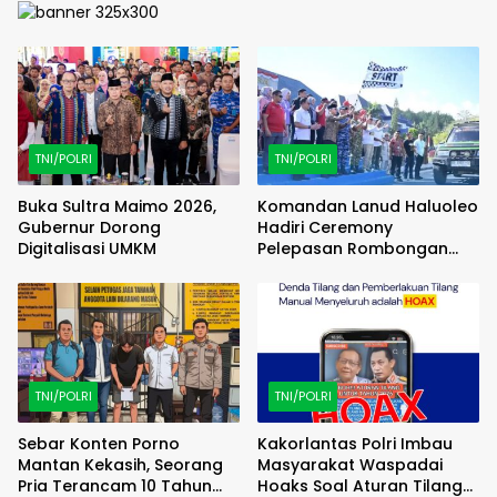
TNI/POLRI
TNI/POLRI
Buka Sultra Maimo 2026,
Komandan Lanud Haluoleo
Gubernur Dorong
Hadiri Ceremony
Digitalisasi UMKM
Pelepasan Rombongan
Familiarization Trip
(FAMTRIP) Overland
TNI/POLRI
TNI/POLRI
Sebar Konten Porno
Kakorlantas Polri Imbau
Mantan Kekasih, Seorang
Masyarakat Waspadai
Pria Terancam 10 Tahun
Hoaks Soal Aturan Tilang