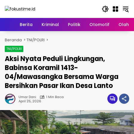
Langsung
ke
konten
Home
Berita
Kriminal
Politik
Otomotif
Olahr
Beranda
TNI/POLRI
TNI/POLRI
Aksi Nyata Peduli Lingkungan,
Babinsa Koramil 1413-
04/Mawasangka Bersama Warga
Bersihkan Pasar Ikan Desa Lanto
Umar Dani
1 Min Baca
April 25, 2026