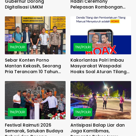
Gubernur Dorong
Hadiri Ceremony
Digitalisasi UMKM
Pelepasan Rombongan
Familiarization Trip
(FAMTRIP) Overland
TNI/POLRI
TNI/POLRI
Sebar Konten Porno
Kakorlantas Polri Imbau
Mantan Kekasih, Seorang
Masyarakat Waspadai
Pria Terancam 10 Tahun
Hoaks Soal Aturan Tilang
Penjara
Baru
TNI/POLRI
TNI/POLRI
Festival Raimuti 2026
Antisipasi Balap Liar dan
Semarak, Satukan Budaya
Jaga Kamtibmas,