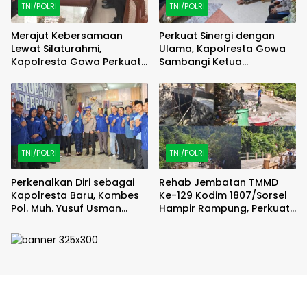
TNI/POLRI
TNI/POLRI
Merajut Kebersamaan
Perkuat Sinergi dengan
Lewat Silaturahmi,
Ulama, Kapolresta Gowa
Kapolresta Gowa Perkuat
Sambangi Ketua
Sinergi dengan Tokoh
Tanfidziyah PCNU Gowa
Masyarakat
TNI/POLRI
TNI/POLRI
Perkenalkan Diri sebagai
Rehab Jembatan TMMD
Kapolresta Baru, Kombes
Ke-129 Kodim 1807/Sorsel
Pol. Muh. Yusuf Usman
Hampir Rampung, Perkuat
Pererat Silaturahmi
Akses dan Tingkatkan
dengan DPC Demokrat
Mobilitas Warga Kampung
Gowa
Sesor