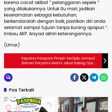
karena cacat akibat “ pelanggaran sepele “
yang dilakukannya. Untuk itu mari, jadikan
keselamatan sebagai kebutuhan,
berkendaralah dengan baik, pastikan diri anda
selamat sampai tujuan tanpa kurang apapun “.
Imbau AKP. Arsyad akhiri keterangannya.
(Umar)
Kapolres Parepare Pimpin Sertijab, Kompol
Slamet Paryanto Resmi Jabat Kabag Ops
Polres Parepare, Gantikan Kompol
Burhanuddin
Pos Terkait