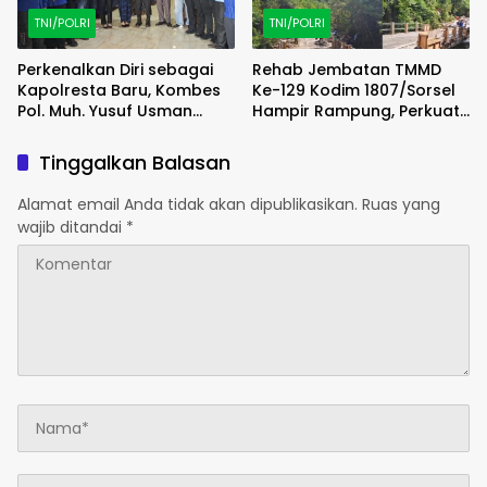
TNI/POLRI
TNI/POLRI
Perkenalkan Diri sebagai
Rehab Jembatan TMMD
Kapolresta Baru, Kombes
Ke-129 Kodim 1807/Sorsel
Pol. Muh. Yusuf Usman
Hampir Rampung, Perkuat
Pererat Silaturahmi
Akses dan Tingkatkan
dengan DPC Demokrat
Mobilitas Warga Kampung
Tinggalkan Balasan
Gowa
Sesor
Alamat email Anda tidak akan dipublikasikan.
Ruas yang
wajib ditandai
*