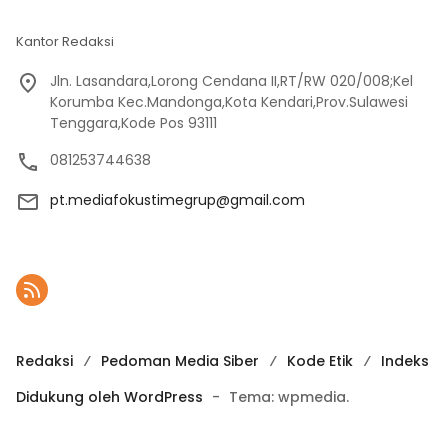
Kantor Redaksi
Jln. Lasandara,Lorong Cendana II,RT/RW 020/008;Kel
Korumba Kec.Mandonga,Kota Kendari,Prov.Sulawesi
Tenggara,Kode Pos 93111
081253744638
pt.mediafokustimegrup@gmail.com
Redaksi
Pedoman Media Siber
Kode Etik
Indeks
Didukung oleh WordPress
-
Tema: wpmedia.