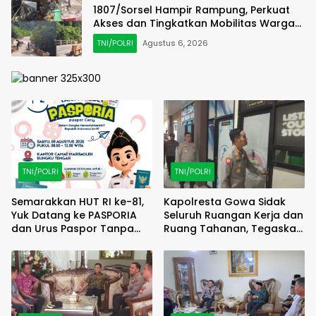
1807/Sorsel Hampir Rampung, Perkuat
Akses dan Tingkatkan Mobilitas Warga
Kampung Sesor
TNI/POLRI
Agustus 6, 2026
TNI/POLRI
TNI/POLRI
Semarakkan HUT RI ke-81,
Kapolresta Gowa Sidak
Yuk Datang ke PASPORIA
Seluruh Ruangan Kerja dan
dan Urus Paspor Tanpa
Ruang Tahanan, Tegaskan
Ribet!
Disiplin Adalah Fondasi
Pelayanan Prima