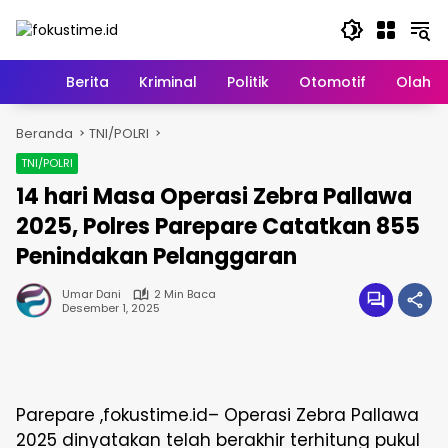
Langsung
ke
konten
Home
Berita
Kriminal
Politik
Otomotif
Olahr
Beranda
TNI/POLRI
TNI/POLRI
14 hari Masa Operasi Zebra Pallawa
2025, Polres Parepare Catatkan 855
Penindakan Pelanggaran
Umar Dani
2 Min Baca
Desember 1, 2025
Parepare ,fokustime.id– Operasi Zebra Pallawa
2025 dinyatakan telah berakhir terhitung pukul