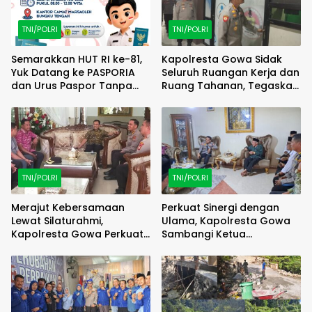
TNI/POLRI
TNI/POLRI
Semarakkan HUT RI ke-81,
Kapolresta Gowa Sidak
Yuk Datang ke PASPORIA
Seluruh Ruangan Kerja dan
dan Urus Paspor Tanpa
Ruang Tahanan, Tegaskan
Ribet!
Disiplin Adalah Fondasi
Pelayanan Prima
TNI/POLRI
TNI/POLRI
Merajut Kebersamaan
Perkuat Sinergi dengan
Lewat Silaturahmi,
Ulama, Kapolresta Gowa
Kapolresta Gowa Perkuat
Sambangi Ketua
Sinergi dengan Tokoh
Tanfidziyah PCNU Gowa
Masyarakat