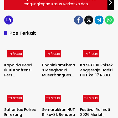
Pengungkapan Kasus Narkotika dan
Penculikan Anak di Bawah Umur
Pos Terkait
TNI/POLRI
TNI/POLRI
TNI/POLRI
Kapolda Kepri
Bhabinkamtibma
Ka SPKT III Polsek
Ikuti Konfrensi
s Menghadiri
Anggeraja Hadiri
Pers
MuserbangDes
HUT ke-17 RSUD
Pengungkapan
RKPDes TAHUN
Hajja Puang
Penyelundupan
2027 Dan DU
Sabbe
1.3 Ton Ketamine
RKPDes T.A 2028
di Perairan
Desa Puncak
TNI/POLRI
TNI/POLRI
TNI/POLRI
Batam
Harapan
Satlantas Polres
Semarakkan HUT
Festival Raimuti
Enrekang
RI ke-81, Bendera
2026 Meriah,