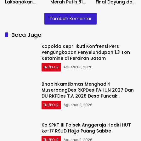
Laksanakan
Merah Putih 81
Final Dayung dan
Pengamanan
Meter
Perahu Mesin 15
Turlalin, Urai
Membentang di
PK: Satukan
Tambah Komentar
Kepadatan Arus
Poso
Semangat dan
di Depan SPBU
Kebersamaan
Kota Enrekang
Baca Juga
Kapolda Kepri Ikuti Konfrensi Pers
Pengungkapan Penyelundupan 1.3 Ton
Ketamine di Perairan Batam
TNI/POLRI
Agustus 9, 2026
Bhabinkamtibmas Menghadiri
MuserbangDes RKPDes TAHUN 2027 Dan
DU RKPDes T.A 2028 Desa Puncak
Harapan
TNI/POLRI
Agustus 9, 2026
Ka SPKT III Polsek Anggeraja Hadiri HUT
ke-17 RSUD Hajja Puang Sabbe
TNI/POLRI
Agustus 9, 2026