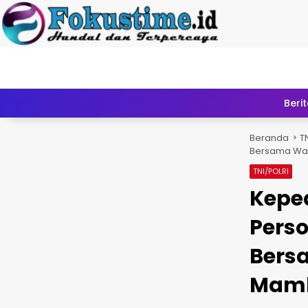
Langsung ke kon
Home
Beri
Beranda
T
Bersama War
TNI/POLRI
Keped
Pers
Bers
Mam