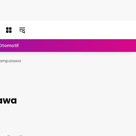
 Otomotif
Lainnya
/Sampolawa
lawa