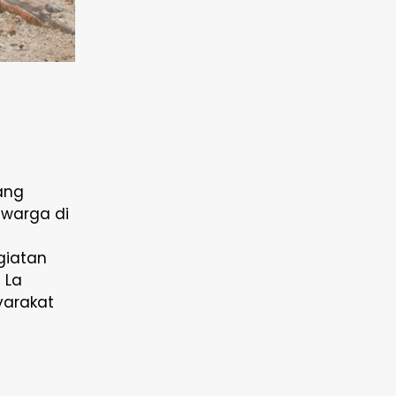
ang
 warga di
giatan
 La
yarakat