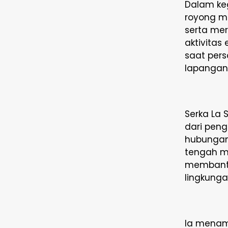
Dalam keg
royong m
serta mer
aktivita
saat per
lapangan
Serka La 
dari pen
hubungan 
tengah m
membantu
lingkunga
Ia menam