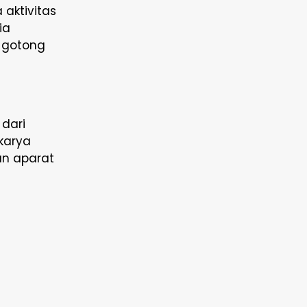
aktivitas
ia
 gotong
 dari
karya
an aparat