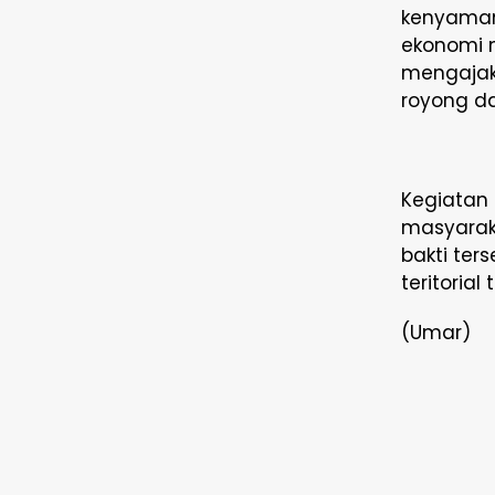
kenyaman
ekonomi m
mengajak
royong da
Kegiatan 
masyaraka
bakti ter
teritoria
(Umar)