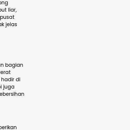
ong
 liar,
 pusat
k jelas
an bagian
erat
hadir di
i juga
ebersihan
erikan