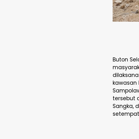
Buton Sel
masyaraka
dilaksan
kawasan 
Sampolaw
tersebut 
Sangka, d
setempat