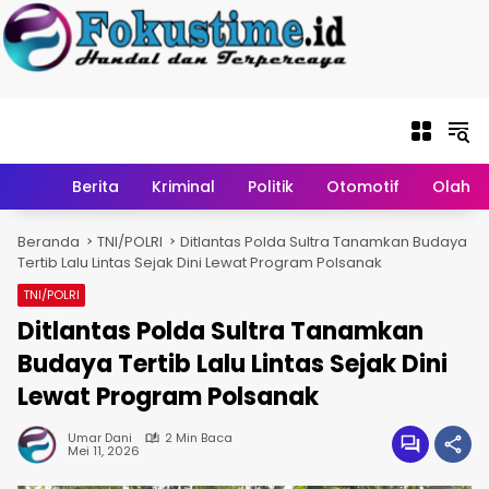
Langsung ke
konten
Home
Berita
Kriminal
Politik
Otomotif
Olahr
Beranda
TNI/POLRI
Ditlantas Polda Sultra Tanamkan Budaya
Tertib Lalu Lintas Sejak Dini Lewat Program Polsanak
TNI/POLRI
Ditlantas Polda Sultra Tanamkan
Budaya Tertib Lalu Lintas Sejak Dini
Lewat Program Polsanak
Umar Dani
2 Min Baca
Mei 11, 2026