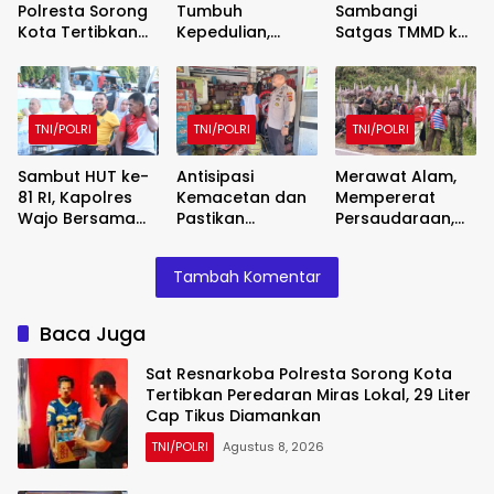
Polresta Sorong
Tumbuh
Sambangi
Kota Tertibkan
Kepedulian,
Satgas TMMD ke-
Peredaran Miras
Kapolres Sigi dan
129 Kodim
Lokal, 29 Liter
BAZNAS Perkuat
1413/Buton,
Cap Tikus
Semangat
Sinergi
Diamankan
Berbagi
Pembangunan
TNI/POLRI
TNI/POLRI
TNI/POLRI
Kian Menguat
Sambut HUT ke-
Antisipasi
Merawat Alam,
81 RI, Kapolres
Kemacetan dan
Mempererat
Wajo Bersama
Pastikan
Persaudaraan,
Forkopimda dan
Distribusi Gas
Satgas Yonif 2
Warga
Bersubsidi Tepat
Marinir dan
Tambah Komentar
Meriahkan
Sasaran, Polsek
Warga Enarotali
Lomba Balap
Majauleng Gelar
Wujudkan Paniai
Karung
Patroli
Bersih, Indonesia
Baca Juga
Asri
Sat Resnarkoba Polresta Sorong Kota
Tertibkan Peredaran Miras Lokal, 29 Liter
Cap Tikus Diamankan
TNI/POLRI
Agustus 8, 2026