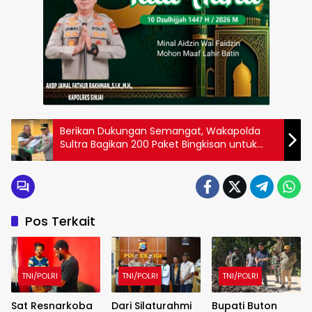
Berikan Dukungan Semangat, Wakapolda
Sultra Bagikan 200 Paket Bingkisan untuk
Warga Terdampak Banjir di Kali Wanggu
Pos Terkait
TNI/POLRI
TNI/POLRI
TNI/POLRI
Sat Resnarkoba
Dari Silaturahmi
Bupati Buton