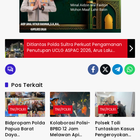
Ditlantas Polda Sultra Perkuat Pengamanan
Penutupan UCLG ASPAC 2026, Arus Lalu
Lintas di Kendari Tetap Lancar dan Kondusif
Pos Terkait
TNI/POLRI
TNI/POLRI
TNI/POLRI
Bidpropam Polda
Kolaborasi Polisi-
Polsek Toili
Papua Barat
BPBD 12 Jam
Tuntaskan Kasus
Daya
Melawan Api
Pengeroyokan