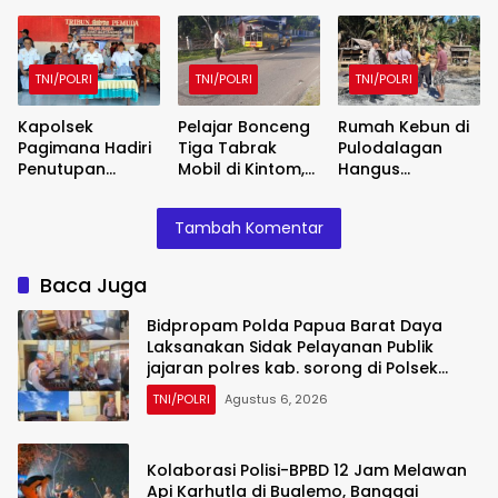
Laksanakan
Karhutla di
yang Melibatkan
Sidak Pelayanan
Bualemo,
Anak Dibawah
Publik jajaran
Banggai
Umur
polres kab.
TNI/POLRI
TNI/POLRI
TNI/POLRI
sorong di Polsek
Salawati
Kapolsek
Pelajar Bonceng
Rumah Kebun di
Pagimana Hadiri
Tiga Tabrak
Pulodalagan
Penutupan
Mobil di Kintom,
Hangus
Turnamen
Banggai, Polisi
Terbakar, Polsek
Sepakbola
Ingatkan Orang
Nuhon Olah TKP
Tambah Komentar
Berani Juara,
Tua
dan Pendataan
Berlangsung
Saksi
Lancar dan
Baca Juga
Kondusif
Bidpropam Polda Papua Barat Daya
Laksanakan Sidak Pelayanan Publik
jajaran polres kab. sorong di Polsek
Salawati
TNI/POLRI
Agustus 6, 2026
Kolaborasi Polisi-BPBD 12 Jam Melawan
Api Karhutla di Bualemo, Banggai