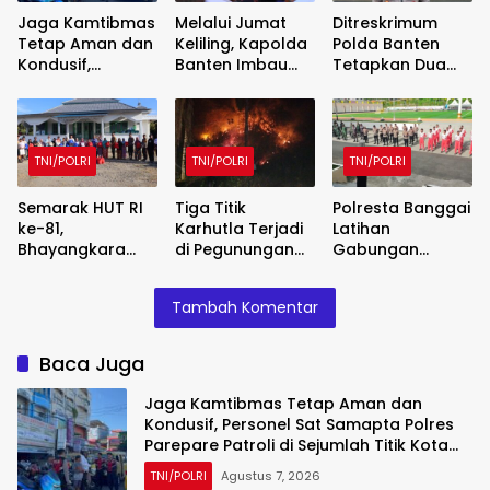
Jaga Kamtibmas
Melalui Jumat
Ditreskrimum
Tetap Aman dan
Keliling, Kapolda
Polda Banten
Kondusif,
Banten Imbau
Tetapkan Dua
Personel Sat
Orang Tua
Tersangka Kasus
Samapta Polres
Perkuat
Aksi Anarkis dan
Parepare Patroli
Pengawasan
Penghasutan di
di Sejumlah Titik
Anak dari
Balaraja
TNI/POLRI
TNI/POLRI
TNI/POLRI
Kota Parepare
Narkoba dan
Judi Online
Semarak HUT RI
Tiga Titik
Polresta Banggai
ke-81,
Karhutla Terjadi
Latihan
Bhayangkara
di Pegunungan
Gabungan
Poso Overland
Toipan,
Paskibraka
2026 Padukan
Pagimana,
Jelang HUT RI
Tambah Komentar
Petualangan,
Banggai, Polisi
ke-81
Wisata dan Aksi
Bergerak Cepat
Sosial
Baca Juga
Jaga Kamtibmas Tetap Aman dan
Kondusif, Personel Sat Samapta Polres
Parepare Patroli di Sejumlah Titik Kota
Parepare
TNI/POLRI
Agustus 7, 2026