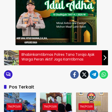
Bhabinkamtibmas Polres Tana Toraja Ajak
Warga Peran Aktif Jaga Kamtibmas
Pos Terkait
TNI/POLRI
TNI/POLRI
TNI/POLRI