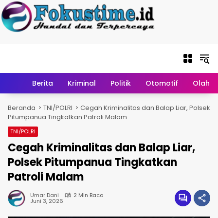
Langsung ke
konten
Home
Berita
Kriminal
Politik
Otomotif
Olahr
Beranda
TNI/POLRI
Cegah Kriminalitas dan Balap Liar, Polsek
Pitumpanua Tingkatkan Patroli Malam
TNI/POLRI
Cegah Kriminalitas dan Balap Liar,
Polsek Pitumpanua Tingkatkan
Patroli Malam
Umar Dani
2 Min Baca
Juni 3, 2026