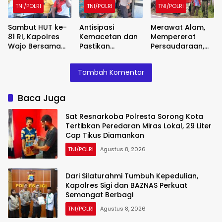
Diamankan
Berbagi
Pembangunan
TNI/POLRI
TNI/POLRI
TNI/POLRI
Kian Menguat
Sambut HUT ke-
Antisipasi
Merawat Alam,
81 RI, Kapolres
Kemacetan dan
Mempererat
Wajo Bersama
Pastikan
Persaudaraan,
Forkopimda dan
Distribusi Gas
Satgas Yonif 2
Warga
Bersubsidi Tepat
Marinir dan
Tambah Komentar
Meriahkan
Sasaran, Polsek
Warga Enarotali
Lomba Balap
Majauleng Gelar
Wujudkan Paniai
Karung
Patroli
Bersih, Indonesia
Baca Juga
Asri
Sat Resnarkoba Polresta Sorong Kota
Tertibkan Peredaran Miras Lokal, 29 Liter
Cap Tikus Diamankan
TNI/POLRI
Agustus 8, 2026
Dari Silaturahmi Tumbuh Kepedulian,
Kapolres Sigi dan BAZNAS Perkuat
Semangat Berbagi
TNI/POLRI
Agustus 8, 2026