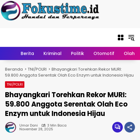
Langsung ke
konten
Home
Berita
Kriminal
Politik
Otomotif
Olahr
Beranda
TNI/POLRI
Bhayangkari Torehkan Rekor MURI:
59.800 Anggota Serentak Olah Eco Enzym untuk Indonesia Hijau
TNI/POLRI
Bhayangkari Torehkan Rekor MURI:
59.800 Anggota Serentak Olah Eco
Enzym untuk Indonesia Hijau
Umar Dani
3 Min Baca
November 28, 2025