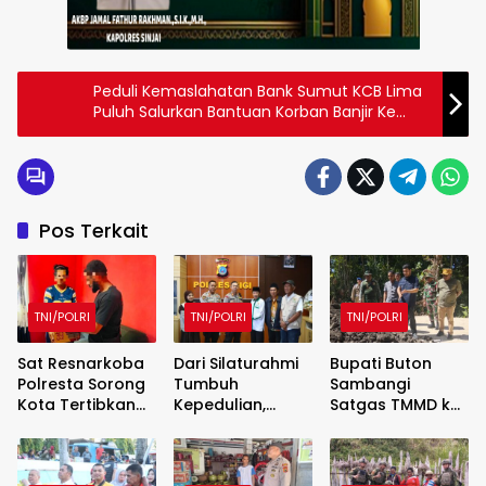
Peduli Kemaslahatan Bank Sumut KCB Lima
Puluh Salurkan Bantuan Korban Banjir Ke
warga
Pos Terkait
TNI/POLRI
TNI/POLRI
TNI/POLRI
Sat Resnarkoba
Dari Silaturahmi
Bupati Buton
Polresta Sorong
Tumbuh
Sambangi
Kota Tertibkan
Kepedulian,
Satgas TMMD ke-
Peredaran Miras
Kapolres Sigi dan
129 Kodim
Lokal, 29 Liter
BAZNAS Perkuat
1413/Buton,
Cap Tikus
Semangat
Sinergi